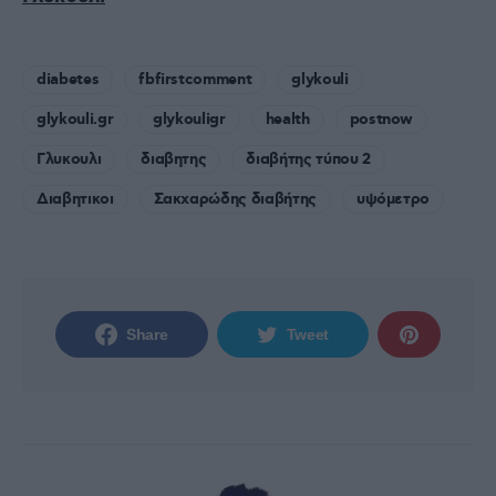
diabetes
fbfirstcomment
glykouli
glykouli.gr
glykouligr
health
postnow
Γλυκουλι
διαβητης
διαβήτης τύπου 2
Διαβητικοι
Σακχαρώδης διαβήτης
υψόμετρο
Share
Tweet