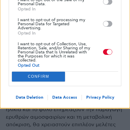
Οι ερευνητές αναγνώρισαν ορισμένους
Personal Data.
περιορισμούς που πρέπει να ληφθούν υπόψη
Opted In
πριν εξαχθούν γενικευμένα συμπεράσματα.
I want to opt-out of processing my
Personal Data for Targeted
Advertising.
Η έρευνα επικεντρώθηκε σε μία συγκεκριμένη
Opted In
φυλή ποντικιών, γνωστή για την ευαισθησία
I want to opt-out of Collection, Use,
της στο σάκχαρο του αίματος. Αν και στον
Retention, Sale, and/or Sharing of my
Personal Data that Is Unrelated with
άνθρωπο έχουν παρατηρηθεί παρόμοιες
the Purposes for which it was
collected.
τάσεις, η δοκιμή και άλλων φυλών θα
Opted Out
βοηθούσε να επιβεβαιωθεί αν τα ευρήματα
CONFIRM
ισχύουν ευρύτερα.
Για να μειωθούν οι μεταβλητές, μελετήθηκαν
Data Deletion
Data Access
Privacy Policy
μόνο νεαρά αρσενικά ποντίκια. Επειδή η
ηλικία και το φύλο επηρεάζουν την παραγωγή
ερυθρών αιμοσφαιρίων και τη μεταβολική
απόκριση, θα χρειαστούν επιπλέον μελέτες