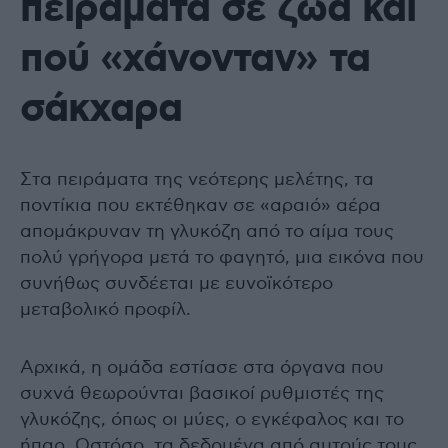
πειράματα σε ζώα και
πού «χάνονταν» τα
σάκχαρα
Στα πειράματα της νεότερης μελέτης, τα
ποντίκια που εκτέθηκαν σε «αραιό» αέρα
απομάκρυναν τη γλυκόζη από το αίμα τους
πολύ γρήγορα μετά το φαγητό, μια εικόνα που
συνήθως συνδέεται με ευνοϊκότερο
μεταβολικό προφίλ.
Αρχικά, η ομάδα εστίασε στα όργανα που
συχνά θεωρούνται βασικοί ρυθμιστές της
γλυκόζης, όπως οι μύες, ο εγκέφαλος και το
ήπαρ. Ωστόσο, τα δεδομένα από αυτούς τους