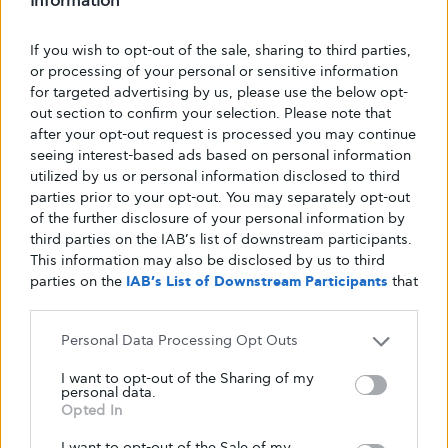
Information
διαβητικά ποντίκια, σύμφωνα με τα ευρήματα
που παρουσιάζονται στη δημοσίευση.
If you wish to opt-out of the sale, sharing to third parties,
or processing of your personal or sensitive information
for targeted advertising by us, please use the below opt-
Τα αποτελέσματα αυτά είναι προκλινικά,
out section to confirm your selection. Please note that
δηλαδή προέρχονται από πειράματα σε ζώα.
after your opt-out request is processed you may continue
Παρότι είναι ενδεικτικά για τον μηχανισμό, δεν
seeing interest-based ads based on personal information
ισοδυναμούν με απόδειξη
utilized by us or personal information disclosed to third
parties prior to your opt-out. You may separately opt-out
αποτελεσματικότητας ή ασφάλειας στον
of the further disclosure of your personal information by
άνθρωπο.
third parties on the IAB’s list of downstream participants.
This information may also be disclosed by us to third
parties on the
IAB’s List of Downstream Participants
that
may further disclose it to other third parties.
Περιορισμοί της
Personal Data Processing Opt Outs
μελέτης
I want to opt-out of the Sharing of my
personal data.
Opted In
I want to opt-out of the Sale of my