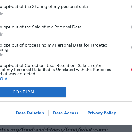
γάλη κατανάλωση αλκοόλ μπορεί να σας κάνει να
to opt-out of the Sharing of my personal data.
αι να αποπροσανατολιστείτε – τα ίδια συμπτώματα
In
. Εξασφαλίστε ένα ιατρικό βραχιόλι το οποίο
to opt-out of the Sale of my Personal Data.
φορία στους ανθρώπους που βρίσκονται γύρω
In
ι ώστε αν αρχίσετε να συμπεριφέρεστε σαν να
θης, να ξέρουν ότι τα συμπτώματα μπορεί να
to opt-out of processing my Personal Data for Targeted
sing.
. Αν πάθετε υπογλυκαιμία χρειάζεστε φαγητό/
In
α ανεβάσετε το σάκχαρό σας.
to opt-out of Collection, Use, Retention, Sale, and/or
 μπορεί να σώσει τη ζωή σας
 of my Personal Data that Is Unrelated with the Purposes
ch it was collected.
όσο αλκοόλ είναι ασφαλές να καταναλώσετε.
Out
ης υγείας σας, αυτό μπορεί να σημαίνει και
 περιπτώσεις οι γυναίκες με διαβήτη δεν
CONFIRM
άνω από ένα ποτό τη μέρα. Οι άντρες δεν θα
νω από δύο.
Data Deletion
Data Access
Privacy Policy
sociation. (September 2013). Retrieved August 12,
tes.org/food-and-fitness/food/what-can-i-