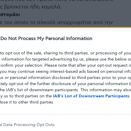
ς βρίσκεται ήδη χαμηλά.
 στομάχι
ε τον οποίο το αλκοόλ απορροφάται από την
λό είναι να καταναλώνετε κάποιο σνακ με
λκοόλ.
-
Do Not Process My Personal Information
σάκχαρό σας πριν καταναλώσετε αλκοόλ
ανότητα του συκωτιού να παράγει γλυκόζη –
 to opt-out of the sale, sharing to third parties, or processing of yo
e information for targeted advertising by us, please use the below o
 σάκχαρό σας πριν πιείτε κάποιο αλκοολούχο
confirm your selection. Please note that after your opt-out request i
you may continue seeing interest-based ads based on personal inf
γήσει σε υπογλυκαιμία
 us or personal information disclosed to third parties prior to your o
ην κατανάλωση αλκοόλ και μέχρι και 12 ώρες
ely opt-out of the further disclosure of your personal information b
the IAB’s list of downstream participants. This information may als
ος τα επίπεδα σακχάρου στο αίμα να πέσουν.
y us to third parties on the
IAB’s List of Downstream Participants
α να ελέγχετε το σάκχαρο για να διαπιστώνετε
lose it to other third parties.
φαλείας. Αν είναι κάτω από 100mg/dL,
να το ανεβάσετε.
 να σώσει τη ζωή σας
al Data Processing Opt Outs
ονται δύο περίπου ώρες για να καταβολίσει το