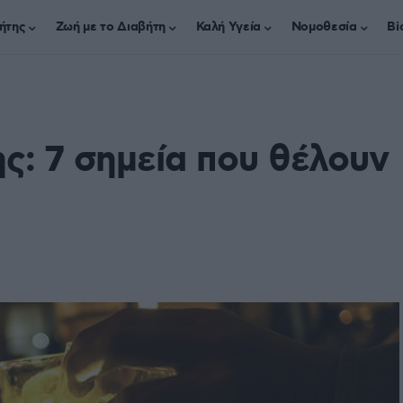
ήτης
Ζωή με το Διαβήτη
Καλή Υγεία
Νομοθεσία
Bi
ς: 7 σημεία που θέλουν