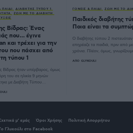
& ΠΑΙΔΊ
ΔΙΑΒΉΤΗΣ ΤΎΠΟΥ 1
ΓΟΝΕΊΣ & ΠΑΙΔΊ
ΖΩΉ ΜΕ ΤΟ ΔΙ
ΌΤΗΤΑ
ΖΩΉ ΜΕ ΤΟ ΔΙΑΒΉΤΗ
Παιδικός διαβήτης τύ
ΎΞΕΙΣ
Ποια είναι τα συμπτώ
ης Βίδρας: Ένας
άς που… έγινε
Ο διαβήτης τύπου 2 πιστευόταν
an και τρέχει για την
επηρέαζε τα παιδιά, πριν από με
του που πάσχει από
χρόνια. Πλέον, όμως, γνωρίζουμ
τη τύπου 1
ΑΠΌ
GLYKOULI
ς Βίδρας ήταν υπέρβαρος, όμως
όρη του σε ηλικία 9 μηνών
τηκε με Διαβήτη Τύπου…
OULI
Σχετικά μ’ εμάς
Όροι Χρήσης
Πολιτική Απορρήτου
Το Γλυκούλι στο Facebook