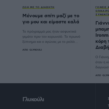
ΖΩΉ ΜΕ ΤΟ ΔΙΑΒΉΤΗ
ΓΟΝΕΊΣ 
ΕΠΙΚΑΙΡ
Μένουμε σπίτι μαζί με το
ΣΥΝΕΝΤΕ
γιο μου και είμαστε καλά
Γιάνν
μπαμπ
Το πρόγραμμά μας ήταν ασφυκτικά
Ironm
γεμάτο πριν τον κορωνοϊό. Το πρωινό
κόρη 
ξύπνημα και ο αγώνας με το ρολόι…
Διαβή
ΑΠΌ
GLYKOULI
Ο Γιάννη
όταν η κ
διαγνώσ
ΑΠΌ
GLYK
Γλυκούλι