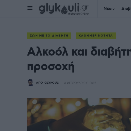
Νέα
Διαβ
ΖΩΉ ΜΕ ΤΟ ΔΙΑΒΉΤΗ
ΚΑΘΗΜΕΡΙΝΌΤΗΤΑ
Αλκοόλ και διαβήτη
προσοχή
ΑΠΌ
GLYKOULI
3 ΦΕΒΡΟΥΑΡΊΟΥ, 2016