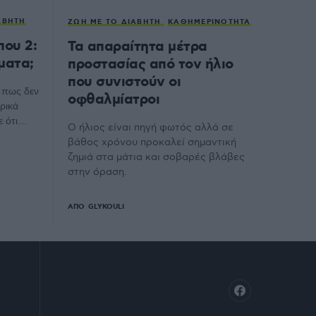
ΑΒΉΤΗ
ΖΩΉ ΜΕ ΤΟ ΔΙΑΒΉΤΗ
ΚΑΘΗΜΕΡΙΝΌΤΗΤΑ
που 2:
Τα απαραίτητα μέτρα
ματα;
προστασίας από τον ήλιο
που συνιστούν οι
 πως δεν
οφθαλμίατροι
ρικά
ε ότι…
O ήλιος είναι πηγή φωτός αλλά σε
βάθος χρόνου προκαλεί σημαντική
ζημιά στα μάτια και σοβαρές βλάβες
στην όραση.
ΑΠΌ
GLYKOULI