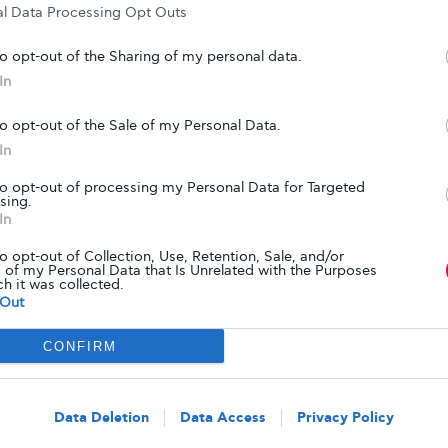
ρών και γυναικών στη διάρκεια μίας εβδομάδας.
al Data Processing Opt Outs
που ακολουθούσαν ένα πρόγραμμα ήπιας
to opt-out of the Sharing of my personal data.
ζαν υψηλότερα επίπεδα ημερήσιας ενεργειακής
In
 συγκριτικά με όσους έκαναν καθιστική ζωή.
αν ένα πιο έντονο πρόγραμμα γυμναστικής δεν
to opt-out of the Sale of my Personal Data.
 να μεταφράζεται σε επιπλέον καύση ημερήσιων
In
ομάδα αυτή, φάνηκε να καταναλώνουν τον ίδιο
to opt-out of processing my Personal Data for Targeted
μα που ακολουθούσαν ένα πρόγραμμα ήπιας
sing.
ο Πόντζερ.
In
 έχει έρθει η ώρα να καταρριφθεί ο μύθος που
to opt-out of Collection, Use, Retention, Sale, and/or
τική άσκηση να μεταφράζεται οπωσδήποτε σε
 of my Personal Data that Is Unrelated with the Purposes
ch it was collected.
δων.
Θεωρούν ότι υπάρχει μια «χρυσή τομή».
Η
Out
ν υγεία αλλά η πολλή άσκηση οδηγεί τον
CONFIRM
ζει την ενεργειακή του δαπάνη σε χαμηλότερα
δεν είναι απολύτως ξεκάθαρη αλλά μπορεί να
κούραση που υφίσταται στο σώμα. Ωστόσο, το τι
Data Deletion
Data Access
Privacy Policy
τι όχι δεν είναι κάτι απόλυτο, σχετίζεται με τις