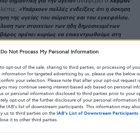
λύ σημαντική για την υγεία»
αναφέρει ο
Χέρμαν
ελέτης.
«Υπάρχουν πολλές ενδείξεις ότι η άσκηση
ρηση της υγείας του σώματος και του εγκεφάλου.
λυση των στοιχείων των ήδη δημοσιευμένων
 βάρος πρέπει κυρίως να επικεντρωθούμε στη
κολουθούν ένα πρόγραμμα άσκησης με σκοπό το
-
Do Not Process My Personal Information
φέρνουν να χάσουν μερικά κιλά τους επόμενους
 έναν μεγάλο αριθμό προηγούμενων μελετών, οι
 to opt-out of the sale, sharing to third parties, or processing of yo
e information for targeted advertising by us, please use the below o
συμπέρασμα ότι
τα άτομα που ακολουθούν ένα
confirm your selection. Please note that after your opt-out request i
κής, πολλές φορές εμφανίζουν παρόμοια
you may continue seeing interest-based ads based on personal inf
ακής δαπάνης με άτομα που ακολουθούν
 us or personal information disclosed to third parties prior to your o
ely opt-out of the further disclosure of your personal information b
μπορεί να είναι ότι η σκληρή σωματική άσκηση
the IAB’s list of downstream participants. This information may als
α αισθάνεται κουρασμένος με αποτέλεσμα να
y us to third parties on the
IAB’s List of Downstream Participants
θημερινής ζωής μικρότερη κατανάλωση θερμίδων.
lose it to other third parties.
ς άσκησης
 ημερήσια ενεργειακή δαπάνη και τα επίπεδα