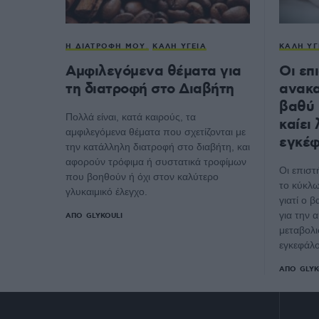
Η ΔΙΑΤΡΟΦΉ ΜΟΥ
ΚΑΛΉ ΥΓΕΊΑ
ΚΑΛΉ ΥΓ
Αμφιλεγόμενα θέματα για
Οι επ
τη διατροφή στο Διαβήτη
ανακα
βαθύ 
Πολλά είναι, κατά καιρούς, τα
καίει 
αμφιλεγόμενα θέματα που σχετίζονται με
εγκέ
την κατάλληλη διατροφή στο διαβήτη, και
αφορούν τρόφιμα ή συστατικά τροφίμων
Οι επιστ
που βοηθούν ή όχι στον καλύτερο
το κύκλω
γλυκαιμικό έλεγχο.
γιατί ο 
για την 
ΑΠΌ
GLYKOULI
μεταβολι
εγκεφάλο
ΑΠΌ
GLYK