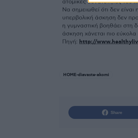
ατομικές δυνατότητες του κ
Να σημειωθεί ότι δεν είναι
υπερβολική άσκηση δεν πρ
η γυμναστική βοηθάει στη δ
άσκηση χάνεται πιο εύκολα 
Πηγή:
http://www.healthyliv
HOME-diavaste-akomi
Share