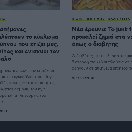
ΕΊΑ
Η ΔΙΑΤΡΟΦΉ ΜΟΥ
ΚΑΛΉ ΥΓΕΊΑ
ιστήμονες
Νέα έρευνα: Το junk 
λύπτουν το κύκλωμα
προκαλεί ζημιά στα 
ύπνου που χτίζει μυς,
όπως ο διαβήτης
λίπος και ενισχύει τον
Ο διαβήτης τύπου 2, όσο και μι
φαλο
διατροφή που είναι πλούσια σε 
οδηγούν σε αυξημένα επίπεδα 
ήμονες ανακάλυψαν επιτέλους
μα του εγκεφάλου που εξηγεί
ΑΠΌ
GLYKOULI
βαθύς ύπνος είναι απαραίτητος
αυξητική ορμόνη, τον υγιή
σμό και τη λειτουργία του
υ.
OULI