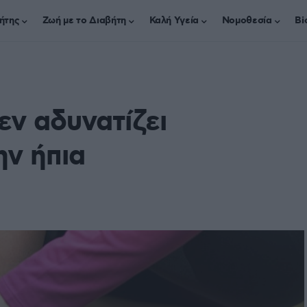
ήτης
Ζωή με το Διαβήτη
Καλή Υγεία
Νομοθεσία
Bi
εν αδυνατίζει
ην ήπια