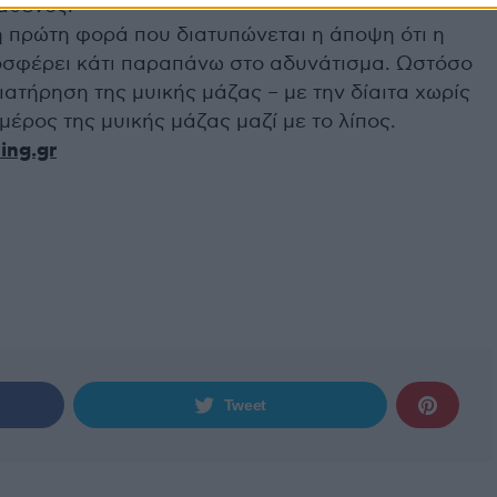
αθενός.
 η πρώτη φορά που διατυπώνεται η άποψη ότι η
οσφέρει κάτι παραπάνω στο αδυνάτισμα. Ωστόσο
ιατήρηση της μυικής μάζας – με την δίαιτα χωρίς
μέρος της μυικής μάζας μαζί με το λίπος.
ing.gr
Tweet