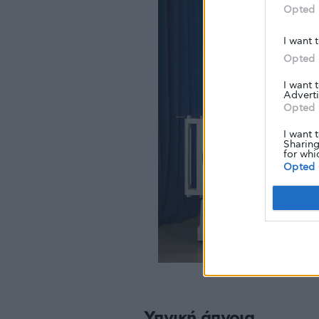
Opted 
I want 
Opted 
I want 
Adverti
Opted 
I want 
Sharing
for whi
Opted 
Υπνική άπνοια