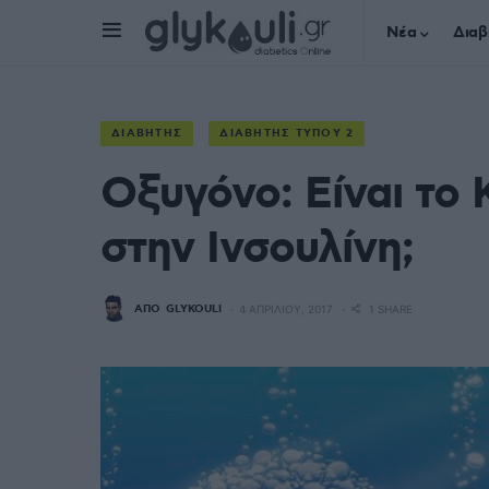
Νέα
Διαβ
ΔΙΑΒΉΤΗΣ
ΔΙΑΒΉΤΗΣ ΤΎΠΟΥ 2
Οξυγόνο: Είναι το 
στην Ινσουλίνη;
ΑΠΌ
GLYKOULI
4 ΑΠΡΙΛΊΟΥ, 2017
1 SHARE