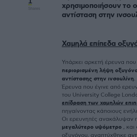
1
χρησιμοποιήσουν το ο
Shares
αντίσταση στην ινσου
Χαμηλά επίπεδα οξυγ
Υπάρχει αρκετή έρευνα που 
περιορισμένη λήψη οξυγόνο
αντίστασης στην ινσουλίνη
.
Έρευνα που έγινε από ερευ
του University College Lond
επίδραση των χαμηλών επιπ
πηγαίνοντας κάποιους ενήλ
Οι ερευνητές ανακάλυψαν 
μεγαλύτερο υψόμετρο
, και
οξυγόνου, αναπτύχθηκε αντ