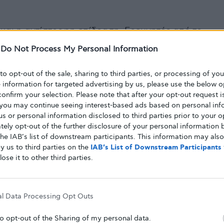
 και η αντίστροφη επίδραση. Ερευνητές από το
ς εξέθεσαν ανθρώπους με διαβήτη τύπου 2, σε
-
Do Not Process My Personal Information
λεπτών, σε
θεραπεία με υπερβαρικό οξυγόνο
, σε
 to opt-out of the sale, sharing to third parties, or processing of yo
οξυγόνο περιλαμβάνει την παραμονή μέσα σε
e information for targeted advertising by us, please use the below o
confirm your selection. Please note that after your opt-out request i
ίδιο που χρησιμοποιούν οι δύτες) που περιέχει
you may continue seeing interest-based ads based on personal inf
αυτή κατέληξε σε
δραματική αύξηση της
 us or personal information disclosed to third parties prior to your o
η κατά 40%
, ένα αποτέλεσμα που για να συμβεί
ely opt-out of the further disclosure of your personal information b
ες θα απαιτούσε την απώλεια του 13% του
the IAB’s list of downstream participants. This information may als
y us to third parties on the
IAB’s List of Downstream Participants
.
lose it to other third parties.
α, πως
όσο περισσότερο οξυγόνο παίρνουμε, τόσο
νσουλίνη έχουμε.
Θα μπορούσε το οξυγόνο να
οι άνθρωποι εμφανίζουν αντίσταση στην
al Data Processing Opt Outs
ή και σε κανονικά υψόμετρα;
to opt-out of the Sharing of my personal data.