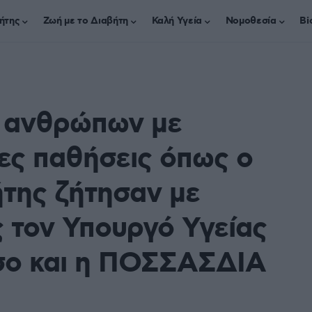
ήτης
Ζωή με το Διαβήτη
Καλή Υγεία
Νομοθεσία
Bi
ν ανθρώπων με
ιες παθήσεις όπως ο
της ζήτησαν με
ς τον Υπουργό Υγείας
σο και η ΠΟΣΣΑΣΔΙΑ