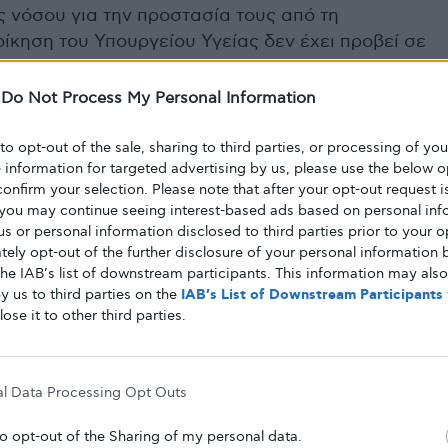
 νόσου για την προστασία τους από τη
οίκηση του Υπουργείου Υγείας δεν έχει προβεί σε
α την αντιμετώπιση αυτού του κρίσιμου
δυνο τους συμπολίτες μας που ανήκουν στις
-
Do Not Process My Personal Information
σμού.
βδομάδα η ΕΣΑμεΑ τόνιζε ότι: «
Τα άτομα με
 to opt-out of the sale, sharing to third parties, or processing of yo
e information for targeted advertising by us, please use the below o
φροπαθείς, θαλασσαιμικοί, μεταμοσχευμένοι
confirm your selection. Please note that after your opt-out request i
 οργάνων, καρδιοπαθείς, καρκινοπαθείς, άτομα
you may continue seeing interest-based ads based on personal inf
 ανοσοανεπάρκειες, σακχαρώδη διαβήτη,
 us or personal information disclosed to third parties prior to your o
ητα σύνδρομα, με λεμφώματα (π.χ. Hodgkin),
ely opt-out of the further disclosure of your personal information b
the IAB’s list of downstream participants. This information may als
ων (TNFα inhibitor Anti–IL-6 receptor), λήπτες
y us to third parties on the
IAB’s List of Downstream Participants
κότερα άτομα με αναπηρία και χρόνιες παθήσεις,
lose it to other third parties.
ε αναπηρία που ανήκουν στις ομάδες υψηλού
κίνδυνο εμφάνισης σοβαρών επιπλοκών σε
ιό, που εργάζονται σε νοσοκομεία, σχολεία και
al Data Processing Opt Outs
ς δημόσιου ή ιδιωτικού τομέα στις οποίες
to opt-out of the Sharing of my personal data.
ινό, θα πρέπει έχουν τη δυνατότητα επιλογής