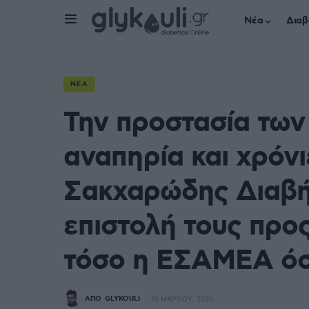
Νέα
Διαβ
ΝΈΑ
Την προστασία τω
αναπηρία και χρόν
Σακχαρώδης Διαβή
επιστολή τους προ
τόσο η ΕΣΑΜΕΑ ό
ΑΠΌ
GLYKOULI
10 ΜΑΡΤΊΟΥ, 2020