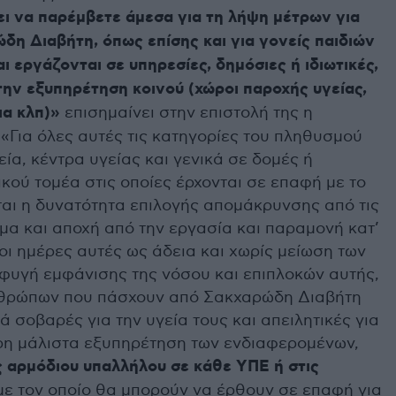
ει να παρέμβετε άμεσα για τη λήψη μέτρων για
η Διαβήτη, όπως επίσης και για γονείς παιδιών
 εργάζονται σε υπηρεσίες, δημόσιες ή ιδιωτικές,
ην εξυπηρέτηση κοινού (χώροι παροχής υγείας,
ια κλπ)»
επισημαίνει στην επιστολή της η
«Για όλες αυτές τις κατηγορίες του πληθυσμού
ία, κέντρα υγείας και γενικά σε δομές ή
ικού τομέα στις οποίες έρχονται σε επαφή με το
ται η δυνατότητα επιλογής απομάκρυνσης από τις
μα και αποχή από την εργασία και παραμονή κατ’
 οι ημέρες αυτές ως άδεια και χωρίς μείωση των
οφυγή εμφάνισης της νόσου και επιπλοκών αυτής,
νθρώπων που πάσχουν από Σακχαρώδη Διαβήτη
κά σοβαρές για την υγεία τους και απειλητικές για
ερη μάλιστα εξυπηρέτηση των ενδιαφερομένων,
 αρμόδιου υπαλλήλου σε κάθε ΥΠΕ ή στις
 με τον οποίο θα μπορούν να έρθουν σε επαφή για