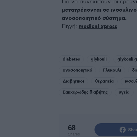
Για να συνεχίσουν, οι ερε
μετατρέπονται σε ινσουλιν
ανοσοποιητικό σύστημα.
Πηγή:
medical xpress
diabetes
glykouli
glykouli.g
ανοσοποιητικό
Γλυκουλι
δι
Διαβητικοι
θεραπεία
ινσου
Σακχαρώδης διαβήτης
υγεία
68
Sha
Shares