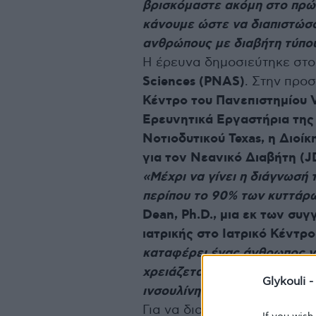
βρισκόμαστε ακόμη στο πρώτ
κάνουμε ώστε να διαπιστώσο
ανθρώπους με διαβήτη τύπου
Η έρευνα δημοσιεύτηκε στ
Sciences (PNAS)
. Στην προ
Κέντρο του Πανεπιστημίου Va
Ερευνητικά Εργαστήρια της L
Νοτιοδυτικού Texas, η Διοί
για τον Νεανικό Διαβήτη (J
«Μέχρι να γίνει η διάγνωσή 
περίπου το 90% των κυττάρ
Dean, Ph.D., μια εκ των συ
ιατρικής στο Ιατρικό Κέντρο
καταφέρει ένας άνθρωπος να
χρειάζεται θεραπεία με ινσο
Glykouli 
ινσουλίνη να αυξηθούν».
Για να διαπιστώσουν αν κάτι