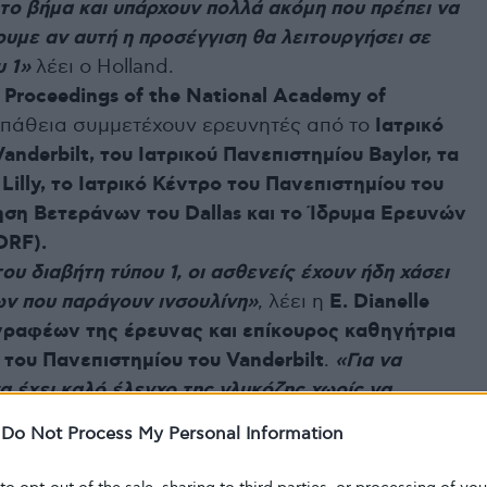
ο βήμα και υπάρχουν πολλά ακόμη που πρέπει να
υμε αν αυτή η προσέγγιση θα λειτουργήσει σε
 1»
λέει ο Holland.
ο
Proceedings of the National Academy of
σπάθεια συμμετέχουν ερευνητές από το
Ιατρικό
nderbilt, του Ιατρικού Πανεπιστημίου Baylor, τα
illy, το Ιατρικό Κέντρο του Πανεπιστημίου του
κηση Βετεράνων του Dallas και το Ίδρυμα Ερευνών
DRF).
του διαβήτη τύπου 1, οι ασθενείς έχουν ήδη χάσει
ων που παράγουν ινσουλίνη»
, λέει η
E. Dianelle
γγραφέων της έρευνας και επίκουρος καθηγήτρια
 του Πανεπιστημίου του Vanderbilt
.
«Για να
 έχει καλό έλεγχο της γλυκόζης χωρίς να
υλίνη, πρέπει να πείσεις τα κύτταρα που παράγουν
-
Do Not Process My Personal Information
 τέτοιο είναι πραγματοποιήσιμο, οι επιστήμονες