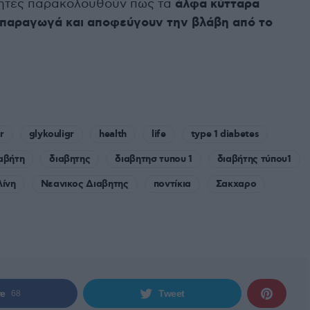
υνητές παρακολουθούν πως τα
άλφα κύτταρα
οπαραγωγά και αποφεύγουν την βλάβη από το
r
glykouligr
health
life
type 1 diabetes
αβήτη
διαβητης
διαβητησ τυπου 1
διαβήτης τύπου1
λίνη
Νεανικος Διαβητης
ποντίκια
Σακχαρο
re
Tweet
68