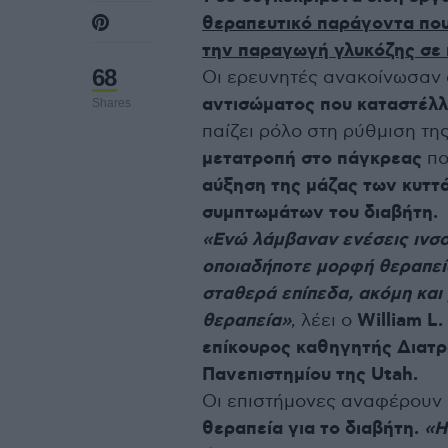
θεραπευτικό παράγοντα που
την παραγωγή γλυκόζης σε 
68
Οι ερευνητές ανακοίνωσαν 
αντισώματος που καταστέλλ
Shares
παίζει ρόλο στη ρύθμιση τη
μετατροπή στο πάγκρεας
πο
αύξηση της μάζας των κυττ
συμπτωμάτων του διαβήτη.
«Ενώ λάμβαναν ενέσεις ινσο
οποιαδήποτε μορφή θεραπεία
σταθερά επίπεδα, ακόμη και
θεραπεία»
, λέει ο
William L.
επίκουρος καθηγητής Διατ
Πανεπιστημίου της Utah.
Οι επιστήμονες αναφέρουν 
θεραπεία για το διαβήτη.
«Η