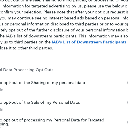
 to opt-out of the sale, sharing to third parties, or processing of yo
τίκια, πυροδοτώντας την καταστροφή των βήτα
e information for targeted advertising by us, please use the below o
Όταν στα ποντίκια αυτά χορηγήθηκε ένα
confirm your selection. Please note that after your opt-out request i
you may continue seeing interest-based ads based on personal inf
νομάζεται Ab-4, το οποίο εμποδίζει την
 us or personal information disclosed to third parties prior to your o
το συκώτι,
τα επίπεδα γλυκόζης επέστρεψαν σε
ely opt-out of the further disclosure of your personal information b
ταστάθηκαν τα επίπεδα ινσουλίνης στην
the IAB’s list of downstream participants. This information may als
y us to third parties on the
IAB’s List of Downstream Participants
lose it to other third parties.
ερευνητές παρακολούθησαν τα
άλφα κύτταρα
που
βοήθεια ενός πρωτεϊνικού δείκτη που έχει
 των κυττάρων κόκκινου χρώματος αυξήθηκαν και
al Data Processing Opt Outs
ν ινσουλίνη
. Οι αρχικές αυτές μελέτες
ίκια που είχαν τη δυνατότητα να αναπαράγουν
to opt-out of the Sharing of my personal data.
, χωρίς παρεμβολές από το ανοσοποιητικό
In
to opt-out of the Sale of my Personal Data.
ια έστρεψαν την προσοχή τους σε
μη-παχύσαρκα
In
υτά αποκτούν αυθόρμητα διαβήτη γιατί το
είναι ιδιαίτερα επιθετικό και προκαλεί άμεσα την
to opt-out of processing my Personal Data for Targeted
sing.
άρων.
Η κατάσταση αυτή είναι παρόμοια με τον