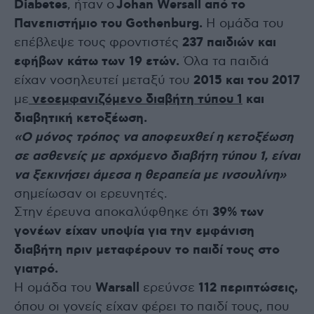
Diabetes
, ήταν ο
Johan Wersall από το
Πανεπιστήμιο του Gothenburg.
Η ομάδα του
επέβλεψε τους φροντιστές
237 παιδιών και
εφήβων κάτω των 19 ετών.
Όλα τα παιδιά
είχαν νοσηλευτεί μεταξύ του
2015 και του 2017
με
νεοεμφανιζόμενο διαβήτη τύπου 1
και
διαβητική κετοξέωση.
«Ο μόνος τρόπος να αποφευχθεί η κετοξέωση
σε ασθενείς με αρχόμενο διαβήτη τύπου 1, είναι
να ξεκινήσει άμεσα
η θεραπεία με ινσουλίνη
»
σημείωσαν οι ερευνητές.
Στην έρευνα αποκαλύφθηκε ότι
39% των
γονέων είχαν υποψία για την εμφάνιση
διαβήτη πριν μεταφέρουν το παιδί τους στο
γιατρό.
Η ομάδα του
Warsall
ερεύνσε
112 περιπτώσεις,
όπου οι γονείς είχαν φέρει το παιδί τους, που