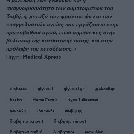
Η βελτίωση των γνώσεων και η
αναγνωρισιμότητα των συμπτωμάτων του
διαβήτη, μεταξύ των φροντιστών και των
επαγγελματιών υγείας που εργάζονται στην
πρωτοβάθμια υγεία, είναι σημαντικές στην
βελτίωση της κατάστασης αυτής, και στην
πρόληψη της κετοξέωσης.»
Πηγή:
Medical Xpress
diabetes
glykouli
glykouli.gr
glykouligr
health
Home Γονείς
type 1 diabetes
γλυκόζη
Γλυκουλι
διαβητης
διαβητησ τυπου 1
διαβήτης τύπου1
διαβητικά παιδιά
Διαβητικοι
ινσουλίνη