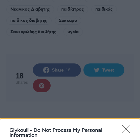
Νεανικος Διαβητης
παιδίατρος
παιδικός
παιδικος διαβητης
Σακχαρο
Σακχαρώδης διαβήτης
υγεία
Share
Tweet
18
18
Shares
Glykouli -
Do Not Process My Personal
Information