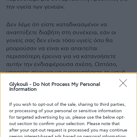
την υγεία των γενεών.
Δεν λέμε ότι είστε καταδικασμένοι να
αναπτύξετε διαβήτη στη συνέχεια, εάν οι
γονείς σας δεν είναι τόσο υγιείς όσο θα
μπορούσαν να είναι και απαιτείται
περισσότερη έρευνα για να κατανοήσετε
αυτήν την ενδιαφέρουσα σχέση. Ωστόσο,
μπορείτε σίγουρα να ευχαριστήσετε τη μαμά
και τον μπαμπά αν διατηρούν θετικές
Glykouli -
Do Not Process My Personal
συνήθειες καθώς περνούν σε μεγαλύτερη
Information
ηλικία.
If you wish to opt-out of the sale, sharing to third parties,
or processing of your personal or sensitive information
for targeted advertising by us, please use the below opt-
diabetes
featured
glykouli
glykouli.gr
out section to confirm your selection. Please note that
glykouligr
γάμος
Γλυκουλι
Γονείς
after your opt-out request is processed you may continue
seeing interest-based ads based on personal information