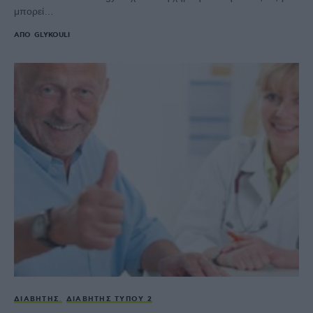
μπορεί…
ΑΠΌ
GLYKOULI
ΔΙΑΒΉΤΗΣ
ΔΙΑΒΉΤΗΣ ΤΎΠΟΥ 2