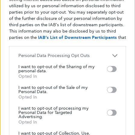
διαβητης
Διαβητικοι
έρευνα
μελέτη
utilized by us or personal information disclosed to third
parties prior to your opt-out. You may separately opt-out
οικογένεια
Σακχαρώδης διαβήτης
συνήθειες
of the further disclosure of your personal information by
third parties on the IAB’s list of downstream participants.
τρόπος ζωής
This information may also be disclosed by us to third
parties on the
IAB’s List of Downstream Participants
that
may further disclose it to other third parties.
Personal Data Processing Opt Outs
Share
Tweet
3
3
I want to opt-out of the Sharing of my
personal data.
Shares
Opted In
I want to opt-out of the Sale of my
Personal Data.
Opted In
I want to opt-out of processing my
Personal Data for Targeted
Advertising.
Opted In
I want to opt-out of Collection, Use,