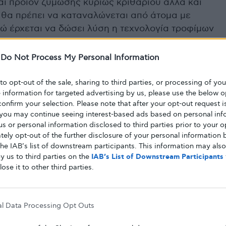
αι προϊόν ζύμωσης κυρίως κριθαριού αλλά και
θα πρέπει να καταναλώνεται από άτομα με
ώ έρχεται να δώσει λύση η τεχνολογία τροφίμων
ν για άτομα με δυσανεξία στη γλουτένη”. Τα
άγονται και προετοιμάζονται ειδικά και
-
Do Not Process My Personal Information
ξεργασία για την αφαίρεση της γλουτένης.
ός από
πρώτη ύλη απαλλαγμένη από γλουτένη
 to opt-out of the sale, sharing to third parties, or processing of yo
e information for targeted advertising by us, please use the below o
ικαταστήσουμε με κάποια άλλη που φυσικώς δεν
confirm your selection. Please note that after your opt-out request i
ρά συναντάμε μπύρες από
φαγόπυρο, ρύζι
you may continue seeing interest-based ads based on personal inf
 us or personal information disclosed to third parties prior to your o
ώπων που αποφεύγουν τη γλουτένη αυξάνεται
ely opt-out of the further disclosure of your personal information b
the IAB’s list of downstream participants. This information may als
ορά, αυτή της «
Gluten free beer
» έχει αρχίσει να
y us to third parties on the
IAB’s List of Downstream Participants
αριθμός εταιρειών άρχισε να παράγει μπύρα
lose it to other third parties.
ιάφοροι τύποι μπύρας χωρίς γλουτένη, και σε
πύρα δεν είναι στην πραγματικότητα 100% χωρίς
al Data Processing Opt Outs
άρχει διεθνής ορισμός για το τι μπορεί να