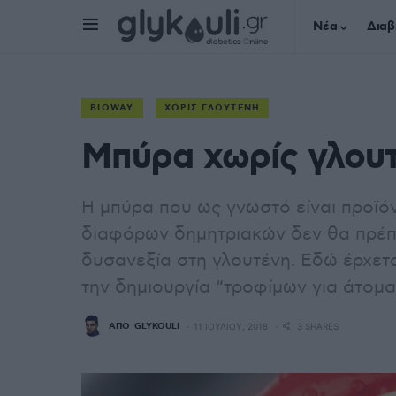
Νέα
Διαβ
BIOWAY
ΧΩΡΊΣ ΓΛΟΥΤΈΝΗ
Μπύρα χωρίς γλου
Η μπύρα που ως γνωστό είναι προϊό
διαφόρων δημητριακών δεν θα πρέπ
δυσανεξία στη γλουτένη. Εδώ έρχετ
την δημιουργία “τροφίμων για άτομα
ΑΠΌ
GLYKOULI
11 ΙΟΥΛΊΟΥ, 2018
3 SHARES