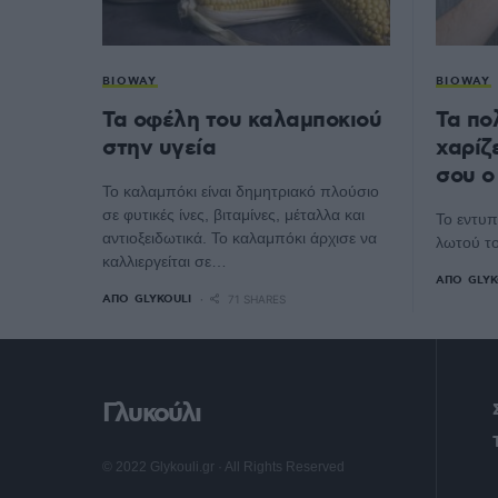
BIOWAY
BIOWAY
Τα οφέλη του καλαμποκιού
Τα πο
στην υγεία
χαρίζ
σου ο
Το καλαμπόκι είναι δημητριακό πλούσιο
σε φυτικές ίνες, βιταμίνες, μέταλλα και
Το εντυπ
αντιοξειδωτικά. Το καλαμπόκι άρχισε να
λωτού το
καλλιεργείται σε…
ΑΠΌ
GLYK
ΑΠΌ
GLYKOULI
71 SHARES
Γλυκούλι
© 2022 Glykouli.gr · All Rights Reserved