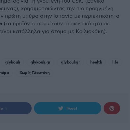
ήματος για τη γλουτένη του CSIC (Εθνικό
ρευνας), χρησιμοποιώντας την πιο προηγμένη
την πρώτη μπύρα στην Ισπανία με περιεκτικότητα
m
(τα προϊόντα που έχουν περιεκτικότητα σε
ίναι κατάλληλα για άτομα με Κοιλιοκάκη).
glykouli
glykouli.gr
glykouligr
health
life
πύρα
Χωρίς Γλουτένη
re
Tweet
3