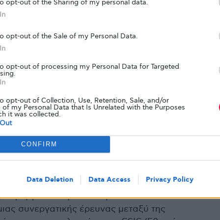
». Στην Αυστραλία, για παράδειγμα, έχουν έναν
to opt-out of the Sharing of my personal data.
ωρίς γλουτένη» ονομάζεται το προϊόν στο οποίο
In
ουτένη. Άλλες χώρες, όπως η Βρετανία, έχουν
to opt-out of the Sale of my Personal Data.
 κάτω από το οποίο το προϊόν μπορεί να φέρει
In
η» – τα 20 ppm (μέρη ανά εκατομμύριο).
με να βρούμε εύκολα δύο μπύρες χωρίς
to opt-out of processing my Personal Data for Targeted
sing.
In
ο Βρετανικό ζυθοποιείο
St. Peter’s Brewery
και
to opt-out of Collection, Use, Retention, Sale, and/or
ίνησε την παραγωγή της τον Αύγουστο του 2007.
 of my Personal Data that Is Unrelated with the Purposes
ch it was collected.
πύρα χωρίς γλουτένη κατάλληλη για κατανάλωση
Out
και το προϊόν έχει λάβει έγκριση, από το
με κοιλιοκάκη (Coeliac UK), να φέρει το
CONFIRM
.
την Ισπανία και το όνομα αυτής
Daura.
Data Deletion
Data Access
Privacy Policy
011 κέρδισε
τρία διεθνή βραβεία
, κερδίζοντας τη
 χωρίς γλουτένη του κόσμου. Η Estrella Damm
μιας συνεργατικής έρευνας μεταξύ της