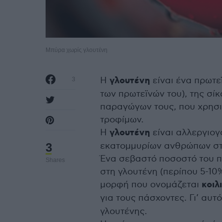
Μπύρα χωρίς γλουτένη
Η
γλουτένη
είναι ένα πρωτε
3
των πρωτεϊνών του), της σίκ
παραγώγων τους, που χρησι
τροφίμων.
Η
γλουτένη
είναι αλλεργιο
3
εκατομμυρίων ανθρώπων στ
Ένα σεβαστό ποσοστό του 
Shares
στη γλουτένη (περίπου 5-10
μορφή που ονομάζεται
κοιλ
για τους πάσχοντες. Γι’ αυτ
γλουτένης.