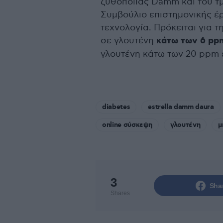
ζυθοποιίας Damm και του τμ
Συμβούλιο επιστημονικής έ
τεχνολογία. Πρόκειται για 
σε γλουτένη
κάτω των 6 pp
γλουτένη κάτω των 20 ppm ε
diabetes
estrella damm daura
online σύσκεψη
γλουτένη
μ
3
Sha
Shares