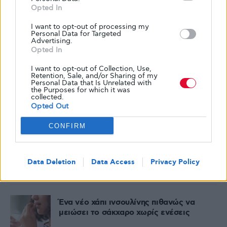
Opted In
I want to opt-out of processing my
Personal Data for Targeted
Advertising.
Opted In
Δημοφιλή
I want to opt-out of Collection, Use,
Retention, Sale, and/or Sharing of my
Skin food: όλα όσα πρέπει να τρως για να
Personal Data that Is Unrelated with
έχεις υγιή και λαμπερή επιδερμίδα
the Purposes for which it was
collected.
Opted Out
7 ΑΥΓΟΎΣΤΟΥ, 2026
CONFIRM
Η σημασία του ύπνου στην πρόληψη του
διαβήτη τύπου 2
Data Deletion
Data Access
Privacy Policy
6 ΑΥΓΟΎΣΤΟΥ, 2026
Ένα νέο χάπι ινσουλίνης πιθανώς να
μειώσει το σάκχαρο χωρίς ενέσεις