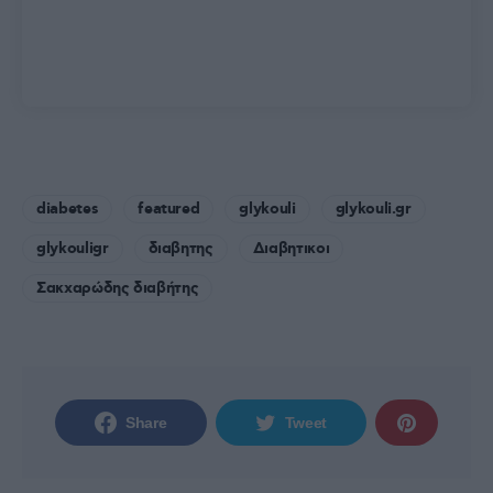
diabetes
featured
glykouli
glykouli.gr
glykouligr
διαβητης
Διαβητικοι
Σακχαρώδης διαβήτης
Share
Tweet