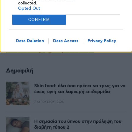
collected.
Opted Out
CONFIRM
Data Deletion
Data Access
Privacy Policy
Δημοφιλή
Skin food: όλα όσα πρέπει να τρως για να
έχεις υγιή και λαμπερή επιδερμίδα
7 ΑΥΓΟΎΣΤΟΥ, 2026
Η σημασία του ύπνου στην πρόληψη του
διαβήτη τύπου 2