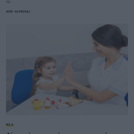
τα…
ΑΠΌ
GLYKOULI
ΝΈΑ