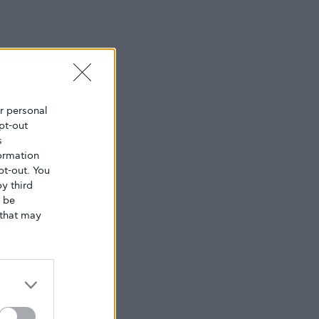
ur personal
pt-out
s
ormation
pt-out. You
y third
o be
that may