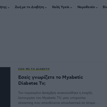
ήτης
Ζωή με το Διαβήτη
Καλή Υγεία
Νομοθεσία
Bi
ΖΩΉ ΜΕ ΤΟ ΔΙΑΒΉΤΗ
Εσείς γνωρίζετε το Myabetic
Diabetes Tv;
Τον περασμένο Δεκέμβρη ανακοινώθηκε η έναρξη
λειτουργίας του Myabetic TV, μιας υπηρεσίας
streaming που απευθύνεται αποκλειστικά σε άτομα…