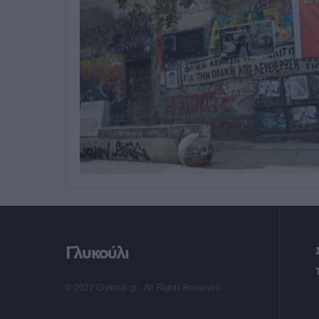
Γλυκούλι
© 2022 Glykouli.gr · All Rights Reserved