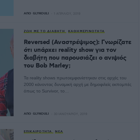
ΑΠΌ
GLYKOULI
1 ΑΠΡΙΛΊΟΥ, 2019
ΖΩΉ ΜΕ ΤΟ ΔΙΑΒΉΤΗ
ΚΑΘΗΜΕΡΙΝΌΤΗΤΑ
Reversed (Αναστρέψιμος): Γνωρίζατε
ότι υπάρχει reality show για τον
διαβήτη που παρουσιάζει ο ανιψιός
του Bob Marley;
Τα reality shows πρωτοεμφανίστηκαν στις αρχές του
2000 κάνοντας δυναμική αρχή με δημοφιλείς εκπομπές
όπως το Survivor, το…
ΑΠΌ
GLYKOULI
30 ΙΑΝΟΥΑΡΊΟΥ, 2019
ΕΠΙΚΑΙΡΌΤΗΤΑ
ΝΈΑ