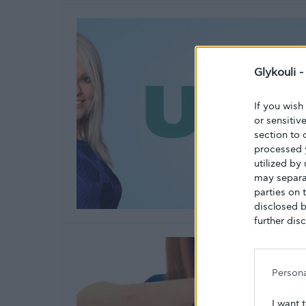
Glykouli 
If you wish
or sensitiv
section to 
processed 
utilized by
may separat
parties on 
disclosed b
further disc
Person
I want 