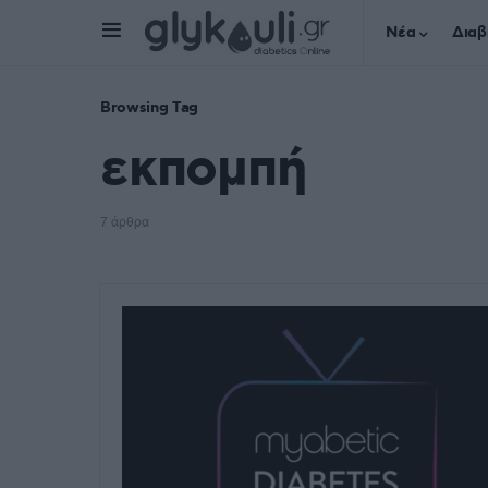
Νέα
Διαβ
Browsing Tag
εκπομπή
7 άρθρα