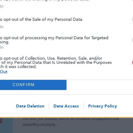
δράσουν για ορατότητα!
In
Πριν από λίγη ώρα, παρακολουθήσαμε τα τηλεοπτικά
to opt-out of the Sale of my Personal Data.
σποτ του Freestyle Libre και θελήσαμε να γράψουμε
In
λίγα λόγια για να εκφράσουμε…
to opt-out of processing my Personal Data for Targeted
sing.
In
ΑΠΌ
GLYKOULI
8 ΑΠΡΙΛΊΟΥ, 2019
to opt-out of Collection, Use, Retention, Sale, and/or
 of my Personal Data that Is Unrelated with the Purposes
ch it was collected.
ΝΈΑ
Out
Πάνω απ' όλα η….
παραπληροφόρηση για το διαβήτη
CONFIRM
σε τηλεοπτική εκπομπή. Θα βγει
καμία επίσημη ανακοίνωση;
Data Deletion
Data Access
Privacy Policy
Τη στιγμή που γίνεται μια τεράστια προσπάθεια από
τον ίδιο τον κόσμο, ώστε να υπάρξει ενημέρωση και
ευαισθητοποίηση…