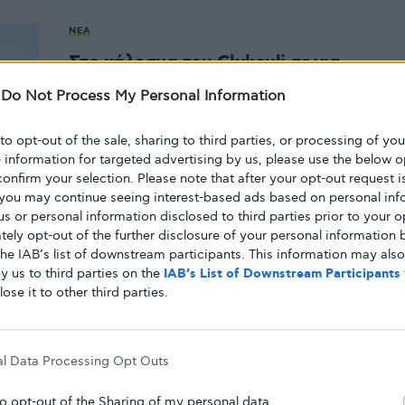
ΝΈΑ
Στο κάλεσμα του Glykouli.gr για
αντίδραση ανταποκρίθηκε ο
-
Do Not Process My Personal Information
Σύλλογος Διαβητικών Αθήνας, με
επιστολή προς τους συντελεστές της
 to opt-out of the sale, sharing to third parties, or processing of yo
εκπομής "Υγεία πάνω απ' όλα"
e information for targeted advertising by us, please use the below o
confirm your selection. Please note that after your opt-out request i
Πριν από μια εβδομάδα το Glykouli.gr έγραφε σχετικά
you may continue seeing interest-based ads based on personal inf
με την παραπληροφόρηση που μεταδόθηκε για το
 us or personal information disclosed to third parties prior to your o
θέμα του διαβήτη από…
ely opt-out of the further disclosure of your personal information b
the IAB’s list of downstream participants. This information may als
ΑΠΌ
GLYKOULI
15 ΑΠΡΙΛΊΟΥ, 2019
y us to third parties on the
IAB’s List of Downstream Participants
lose it to other third parties.
ΖΩΉ ΜΕ ΤΟ ΔΙΑΒΉΤΗ
Χαιρετίζουμε την τηλεοπτική
al Data Processing Opt Outs
διαφήμιση του Libre και … πάλι
παρακινούμε τις ομοσπονδίες να
to opt-out of the Sharing of my personal data.