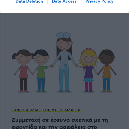
Data Deletion
Data Access
Privacy Policy
ΑΠΌ
GLYKOULI
28 ΑΠΡΙΛΊΟΥ, 2020
ΓΟΝΕΊΣ & ΠΑΙΔΊ
ΖΩΉ ΜΕ ΤΟ ΔΙΑΒΉΤΗ
Συμμετοχή σε έρευνα σχετικά με τη
φροντίδα και την ασφάλεια στο