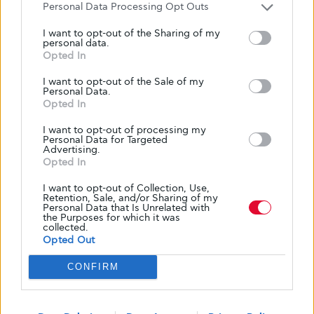
Personal Data Processing Opt Outs
I want to opt-out of the Sharing of my
personal data.
Opted In
I want to opt-out of the Sale of my
Personal Data.
Opted In
I want to opt-out of processing my
Personal Data for Targeted
Advertising.
Opted In
I want to opt-out of Collection, Use,
Retention, Sale, and/or Sharing of my
Personal Data that Is Unrelated with
ΓΟΝΕΊΣ & ΠΑΙΔΊ
ΖΩΉ ΜΕ ΤΟ ΔΙΑΒΉΤΗ
the Purposes for which it was
collected.
Για γονείς με γλυκά παιδιά: "Κάνε μια
Opted Out
ταινία με ένα μόνο πλάνο"
CONFIRM
Αγαπητοί γονείς που μεγαλώνετε τα πιο γλυκά παιδιά του
κόσμου, βοηθήστε, παίζοντας με το παιδί σας, να γίνει
αυτός…