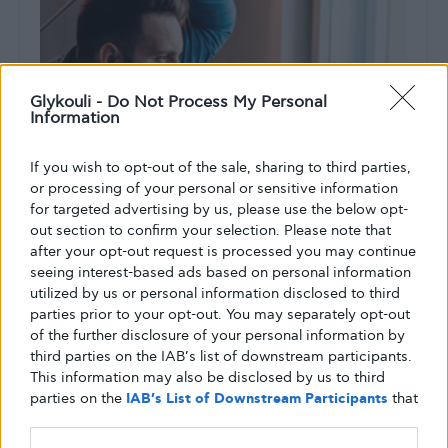
Glykouli -
Do Not Process My Personal
Information
If you wish to opt-out of the sale, sharing to third parties,
or processing of your personal or sensitive information
for targeted advertising by us, please use the below opt-
ΖΩΉ ΜΕ ΤΟ ΔΙΑΒΉΤΗ
ΝΈΑ
out section to confirm your selection. Please note that
after your opt-out request is processed you may continue
Ο ρόλος των Ομοσπονδιών, η
seeing interest-based ads based on personal information
καραμέλα τους και η αλήθεια!
utilized by us or personal information disclosed to third
parties prior to your opt-out. You may separately opt-out
Αφορμή για το σημερινό κείμενο είναι ένα πολύ δίκαιο
of the further disclosure of your personal information by
αίτημα της κοινότητάς μας, αυτό που ζητά από το
third parties on the IAB’s list of downstream participants.
Υπουργείο Υγείας να…
This information may also be disclosed by us to third
parties on the
IAB’s List of Downstream Participants
that
ΑΠΌ
GLYKOULI
25 ΜΑΪ́ΟΥ, 2020
may further disclose it to other third parties.