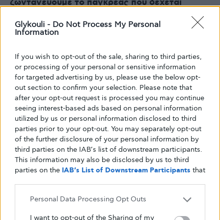
ζωντανεύουμε το πάγκρεας που δέχεται
επίθεση από στρατιώτες του ανοσοποιητικού
Glykouli -
Do Not Process My Personal
συστήματος
. Θέλω το κοινό να δει τις σκέψεις
Information
της και να καταλάβει αυτά που σκέφτεται και
αυτά που περνάει.
If you wish to opt-out of the sale, sharing to third parties,
Είναι όλα πολύ προσωπικά και ομολογώ
or processing of your personal or sensitive information
for targeted advertising by us, please use the below opt-
πράγματα που δεν έχω πει ποτέ σε κανέναν,
out section to confirm your selection. Please note that
κάτι που προφανώς δεν περιμένετε ότι θα
after your opt-out request is processed you may continue
έκανε ένα ντροπαλό και σιωπηλό άτομο όπως
seeing interest-based ads based on personal information
είμαι εγώ. Όμως, χαίρομαι πολύ που θα
utilized by us or personal information disclosed to third
parties prior to your opt-out. You may separately opt-out
μοιραστώ αυτά τα πράγματα, γιατί πιστεύω ότι
of the further disclosure of your personal information by
το πολύ οικείο ύφος του σεναρίου θα
third parties on the IAB’s list of downstream participants.
επιτρέψει σε νεαρές κοπέλες να ταυτιστούν,
This information may also be disclosed by us to third
ακόμη και αν δεν έχουν διαβήτη τύπου 1.
Το
parties on the
IAB’s List of Downstream Participants
that
may further disclose it to other third parties.
Quarter (ένα τέταρτο) είναι μια ταινία για μια
νεαρή εικοσάχρονη κοπέλα, που περνά κρίση
Personal Data Processing Opt Outs
σε σχέση με το πρώτο τέταρτο της ζωής της
I want to opt-out of the Sharing of my