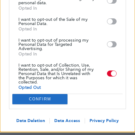
και τυχαίνει να πάσχει από διαβήτη τύπου 1.
Το
personal data.
Opted In
μάθημα που έχει να της διδάξει η πορεία της
είναι ότι αν είναι αρκετά δυνατή ώστε να
I want to opt-out of the Sale of my
Personal Data.
αντιμετωπίσει τα σκαμπανεβάσματα του
Opted In
σακχάρου, τότε είναι αρκετά δυνατή ώστε να
I want to opt-out of processing my
αντιμετωπίσει τα σκαμπανεβάσματα της ζωής.
Personal Data for Targeted
Τώρα που το σενάριο ολοκληρώθηκε, το
Advertising.
Opted In
επόμενο βήμα είναι να γυριστεί η ταινία. Η
συγγραφή του σεναρίου ήταν μια θεραπευτική
I want to opt-out of Collection, Use,
Retention, Sale, and/or Sharing of my
διαδικασία για μένα, καθώς μου έδειξε ότι δεν
Personal Data that Is Unrelated with
the Purposes for which it was
με προσδιορίζει ο διαβήτης,
και ότι το
collected.
Opted Out
γεγονός ότι πάσχω από διαβήτη τύπου 1 δεν
είναι αδυναμία, αλλά δύναμη.
CONFIRM
Πηγή:
Beyond Type 1
Data Deletion
Data Access
Privacy Policy
bascom
diabetes
glykouli
glykouli.gr