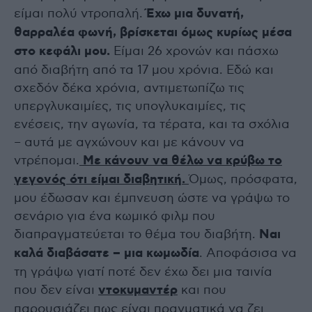
είμαι πολύ ντροπαλή.
Έχω μια δυνατή,
θαρραλέα φωνή, βρίσκεται όμως κυρίως μέσα
στο κεφάλι μου.
Είμαι 26 χρονών και πάσχω
από διαβήτη από τα 17 μου χρόνια. Εδώ και
σχεδόν δέκα χρόνια, αντιμετωπίζω τις
υπεργλυκαιμίες, τις υπογλυκαιμίες, τις
ενέσεις, την αγωνία, τα τέρατα, και τα σχόλια
– αυτά με αγχώνουν και με κάνουν να
ντρέπομαι.
Με κάνουν να θέλω να κρύβω το
γεγονός ότι είμαι διαβητική.
Όμως, πρόσφατα,
μου έδωσαν και έμπνευση ώστε να γράψω το
σενάριο για ένα κωμικό φιλμ που
διαπραγματεύεται το θέμα του διαβήτη.
Ναι
καλά διαβάσατε – μια κωμωδία
. Αποφάσισα να
τη γράψω γιατί ποτέ δεν έχω δει μια ταινία
που δεν είναι
ντοκυμαντέρ
και που
παρουσιάζει πως είναι πραγματικά να ζει