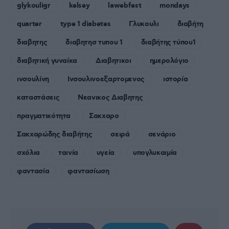
glykouligr
kelsey
lawebfest
mondays
quarter
type 1 diabetes
Γλυκουλι
διαβήτη
διαβητης
διαβητησ τυπου 1
διαβήτης τύπου1
διαβητική γυναίκα
Διαβητικοι
ημερολόγιο
ινσουλίνη
Ινσουλινοεξαρτομενος
ιστορία
καταστάσεις
Νεανικος Διαβητης
πραγματικότητα
Σακχαρο
Σακχαρώδης διαβήτης
σειρά
σενάριο
σχόλια
ταινία
υγεία
υπογλυκαιμία
φαντασία
φαντασίωση