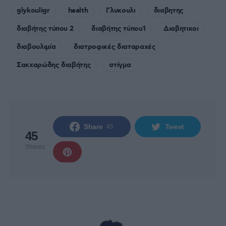
glykouligr
health
Γλυκουλι
διαβητης
διαβήτης τύπου 2
διαβήτης τύπου1
Διαβητικοι
διαβουλιμία
διατροφικές διαταραχές
Σακχαρώδης διαβήτης
στίγμα
Share
Tweet
45
45
Shares