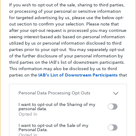
If you wish to opt-out of the sale, sharing to third parties,
Σωματική δυσμορφία
or processing of your personal or sensitive information
for targeted advertising by us, please use the below opt-
out section to confirm your selection. Please note that
Ιδεοψυχαναγκαστική διαταραχή (OCD)
after your opt-out request is processed you may continue
seeing interest-based ads based on personal information
Καταθλιπτικές διαταραχές
utilized by us or personal information disclosed to third
parties prior to your opt-out. You may separately opt-out
of the further disclosure of your personal information by
Αγχώδεις διαταραχές
third parties on the IAB’s list of downstream participants.
This information may also be disclosed by us to third
parties on the
IAB’s List of Downstream Participants
that
Πώς να λάβετε υποστήριξη για διατροφικές
may further disclose it to other third parties.
διαταραχές
Personal Data Processing Opt Outs
Εάν αναγνωρίζετε κάποιο από αυτά τα
I want to opt-out of the Sharing of my
personal data.
συμπτώματα ή πιστεύετε ότι μπορεί να έχετε
Opted In
μια διατροφική διαταραχή, δεν είστε μόνοι και
I want to opt-out of the Sale of my
υπάρχουν πολλοί πόροι που μπορούν να σας
Personal Data.
Opted In
βοηθήσουν.