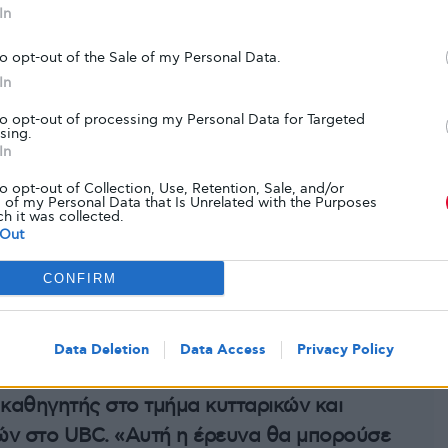
ές πλούσιες σε λιπαρά, αλλά σε υψηλά επίπεδα,
In
εί ακούσια να προάγει την παγκρεατική
to opt-out of the Sale of my Personal Data.
 προκαρκινικών κυττάρων.
In
to opt-out of processing my Personal Data for Targeted
ίξουν το δρόμο για νέες στρατηγικές πρόληψης
sing.
 θεραπευτικές προσεγγίσεις που στοχεύουν τους
In
κύτταρα του
βλεννογόνου
.
to opt-out of Collection, Use, Retention, Sale, and/or
 of my Personal Data that Is Unrelated with the Purposes
ch it was collected.
Out
CONFIRM
εργασία θα αλλάξει την κλινική πρακτική και
οώθηση παρεμβάσεων στον τρόπο ζωής που
τον κίνδυνο καρκίνου του παγκρέατος στον
Data Deletion
Data Access
Privacy Policy
λωσε ο συν-ανώτερος συγγραφέας Δρ.
 καθηγητής στο τμήμα κυτταρικών και
ών στο UBC. «Αυτή η έρευνα θα μπορούσε