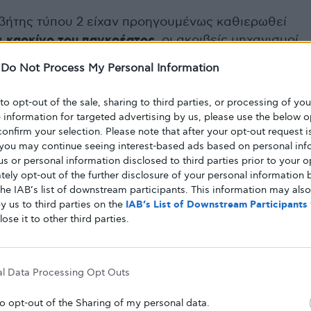
αβήτης τύπου 2 είχαν προηγουμένως καθιερωθεί
α
καρκίνο του παγκρέατος
, οι ακριβείς μηχανισμοί
ό παρέμειναν ασαφείς. Αυτή η νέα μελέτη ρίχνει
-
Do Not Process My Personal Information
ης και των υποδοχέων της σε αυτή τη διαδικασία.
 to opt-out of the sale, sharing to third parties, or processing of yo
νσουλιναιμία συμβάλλει άμεσα στην έναρξη του
e information for targeted advertising by us, please use the below o
confirm your selection. Please note that after your opt-out request i
έσω των υποδοχέων ινσουλίνης στα κυψελιδικά
you may continue seeing interest-based ads based on personal inf
ni Zhang, η πρώτη συγγραφέας της μελέτης που
 us or personal information disclosed to third parties prior to your o
 διδακτορικό της από το UBC. «Ο μηχανισμός
ely opt-out of the further disclosure of your personal information b
αγωγή πεπτικών ενζύμων, που οδηγεί σε
the IAB’s list of downstream participants. This information may als
y us to third parties on the
IAB’s List of Downstream Participants
γμονή
».
lose it to other third parties.
ως αναγνωρισμένη για τον ρόλο της στη ρύθμιση
αίμα, η μελέτη υπογραμμίζει τη σημασία της στα
al Data Processing Opt Outs
 ευρήματα δείχνουν ότι η
ινσουλίνη
υποστηρίζει
 αυτών των κυττάρων στην παραγωγή πεπτικών
to opt-out of the Sharing of my personal data.