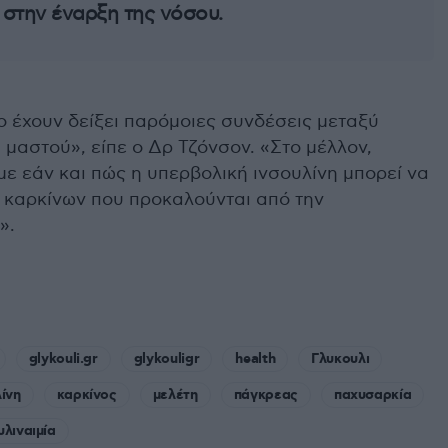
στην έναρξη της νόσου.
ο έχουν δείξει παρόμοιες συνδέσεις μεταξύ
 μαστού», είπε ο Δρ Τζόνσον. «Στο μέλλον,
ε εάν και πώς η υπερβολική ινσουλίνη μπορεί να
 καρκίνων που προκαλούνται από την
».
glykouli.gr
glykouligr
health
Γλυκουλι
ίνη
καρκίνος
μελέτη
πάγκρεας
παχυσαρκία
λιναιμία