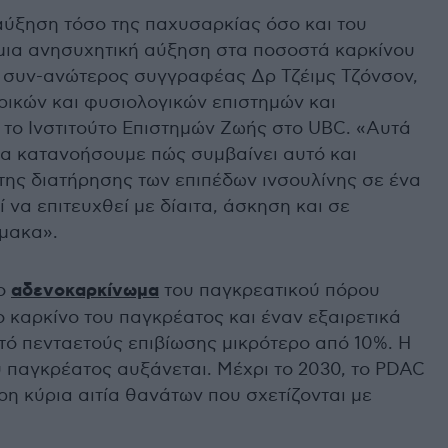
αύξηση τόσο της παχυσαρκίας όσο και του
 μια ανησυχητική αύξηση στα ποσοστά καρκίνου
 συν-ανώτερος συγγραφέας Δρ Τζέιμς Τζόνσον,
ρικών και φυσιολογικών επιστημών και
 το Ινστιτούτο Επιστημών Ζωής στο UBC. «Αυτά
α κατανοήσουμε πώς συμβαίνει αυτό και
της διατήρησης των επιπέδων ινσουλίνης σε ένα
ί να επιτευχθεί με δίαιτα, άσκηση και σε
μακα».
το
αδενοκαρκίνωμα
του παγκρεατικού πόρου
ο καρκίνο του παγκρέατος και έναν εξαιρετικά
τό πενταετούς επιβίωσης μικρότερο από 10%. Η
 παγκρέατος αυξάνεται. Μέχρι το 2030, το PDAC
ρη κύρια αιτία θανάτων που σχετίζονται με