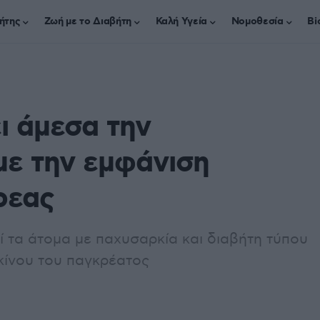
ήτης
Ζωή με το Διαβήτη
Καλή Υγεία
Νομοθεσία
Bi
ι άμεσα την
με την εμφάνιση
ρεας
ί τα άτομα με παχυσαρκία και διαβήτη τύπου
κίνου του παγκρέατος