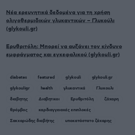
Νέα ερευνητικά δεδομένα για τη χρήση
ολιγοθερμιδικών γλυκαντικών – Γλυκούλι
(glykouli.gr)
Ερυθριτόλη: Mπορεί να αυξάνει τον κίνδυνο
εμφράγματος και εγκεφαλικού (glykouli.gr)
diabetes
featured
glykouli
glykouli.gr
glykouligr
health
γλυκαντικά
Γλυκουλι
διαβητης
Διαβητικοι
Ερυθριτόλη
ζάχαρη
θρόμβος
καρδιαγγειακές επιπλοκές
Σακχαρώδης διαβήτης
υποκατάστατο ζάχαρης