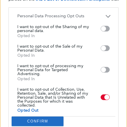
αθηροσκλήρωση και τις φλεγμονώδεις
may further disclose it to other third parties.
νόσους, συμπεριλαμβανομένης της
Personal Data Processing Opt Outs
σπερματικής ανακάλυψης που συνδέει τις
μικροβιακές οδούς του εντέρου με τις
I want to opt-out of the Sharing of my
personal data.
καρδιαγγειακές παθήσεις και τις μεταβολικές
Opted In
παθήσεις.
I want to opt-out of the Sale of my
Personal Data.
Opted In
Ο Δρ Hazen διευθύνει επίσης το Κέντρο
Μικροβιώματος και Ανθρώπινης Υγείας της
I want to opt-out of processing my
Personal Data for Targeted
Cleveland Clinic και κατέχει την Έδρα Jan
Advertising.
Opted In
Bleeksma στη Βιολογία των Αγγειακών
Κυττάρων και την Αθηροσκλήρωση.
I want to opt-out of Collection, Use,
Retention, Sale, and/or Sharing of my
Personal Data that Is Unrelated with
the Purposes for which it was
Πηγή
collected.
Opted Out
Διαβάστε περισσότερα:
CONFIRM