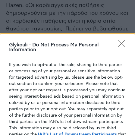
Hazen. «Οι καρδιαγγειακές παθήσεις
δημιουργούνται με την πάροδο του χρόνου και
οι καρδιακές παθήσεις είναι η κύρια αιτία
θανάτου παγκοσμίως. Πρέπει να βεβαιωθούμε
ότι τα τρόφιμα που τρώμε δεν είναι κρυφοί
παράγοντες κινδύνου».
Glykouli -
Do Not Process My Personal
Information
Η μελέτη αποτελεί μέρος της συνεχιζόμενης
If you wish to opt-out of the sale, sharing to third parties,
έρευνας του Δρ Hazen για παράγοντες που
or processing of your personal or sensitive information
συμβάλλουν στον υπολειπόμενο
for targeted advertising by us, please use the below opt-
out section to confirm your selection. Please note that
καρδιαγγειακό κίνδυνο. Η ομάδα του
after your opt-out request is processed you may continue
παρακολουθεί ασθενείς με την πάροδο του
seeing interest-based ads based on personal information
χρόνου και βρίσκει χημικά ίχνη στο αίμα που
utilized by us or personal information disclosed to third
μπορούν να προβλέψουν τη μελλοντική
parties prior to your opt-out. You may separately opt-out
of the further disclosure of your personal information by
ανάπτυξη καρδιακών και μεταβολικών
third parties on the IAB’s list of downstream participants.
παθήσεων. Έχει κάνει πρωτοποριακές
This information may also be disclosed by us to third
ανακαλύψεις στην έρευνα για την
parties on the
IAB’s List of Downstream Participants
that