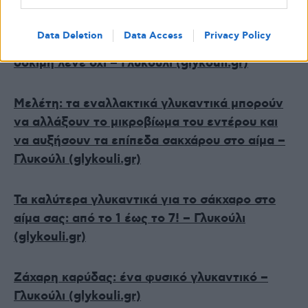
Τα γλυκαντικά αυξάνουν την όρεξή σας; Νέα
Data Deletion
Data Access
Privacy Policy
στοιχεία από τυχαιοποιημένη ελεγχόμενη
δοκιμή λένε όχι – Γλυκούλι (glykouli.gr)
Μελέτη: τα εναλλακτικά γλυκαντικά μπορούν
να αλλάξουν το μικροβίωμα του εντέρου και
να αυξήσουν τα επίπεδα σακχάρου στο αίμα –
Γλυκούλι (glykouli.gr)
Τα καλύτερα γλυκαντικά για το σάκχαρο στο
αίμα σας: από το 1 έως το 7! – Γλυκούλι
(glykouli.gr)
Ζάχαρη καρύδας: ένα φυσικό γλυκαντικό –
Γλυκούλι (glykouli.gr)