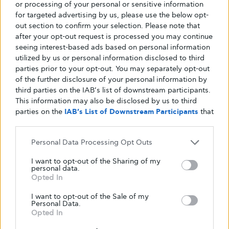
του σώματος», εξηγεί ο βιοτεχνολόγος. Εξηγεί
or processing of your personal or sensitive information
for targeted advertising by us, please use the below opt-
ότι τα ηλεκτρικά σήματα είναι ιδανικά για τον
out section to confirm your selection. Please note that
έλεγχο των διακοπτών και των δικτύων
after your opt-out request is processed you may continue
γονιδίων χρησιμοποιώντας φορητές
seeing interest-based ads based on personal information
ηλεκτρονικές συσκευές, όπως smartphone ή
utilized by us or personal information disclosed to third
smartwatches – και στη συνέχεια μπορεί να
parties prior to your opt-out. You may separately opt-out
of the further disclosure of your personal information by
ενσωματωθεί και η τεχνητή νοημοσύνη.
third parties on the IAB’s list of downstream participants.
This information may also be disclosed by us to third
«Ως εκ τούτου, πιστεύω ότι οι
parties on the
IAB’s List of Downstream Participants
that
may further disclose it to other third parties.
ηλεκτρογενετικές κυτταρικές θεραπείες έχουν
τις καλύτερες πιθανότητες εφαρμογής. Όσον
Personal Data Processing Opt Outs
αφορά τους χημικούς διακόπτες, θεωρώ ότι η
I want to opt-out of the Sharing of my
νέα λύση βρίσκεται σε pole position»,
personal data.
Opted In
καταλήγει ο Fussenegger.
I want to opt-out of the Sale of my
Personal Data.
Ωστόσο, η περαιτέρω ανάπτυξη αυτών των
Opted In
κυτταρικών θεραπειών που βασίζονται σε