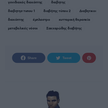
γονιδιακός διακόπτης
διαβητης
διαβητησ τυπου 1
διαβήτης τύπου 2
Διαβητικοι
διακόπτης
έμπλαστρο
κυτταρική θεραπεία
μεταβολικές νόσοι
Σακχαρώδης διαβήτης
Share
Tweet