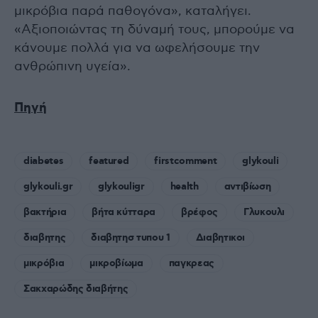
μικρόβια παρά παθογόνα», καταλήγει.
«Αξιοποιώντας τη δύναμή τους, μπορούμε να
κάνουμε πολλά για να ωφελήσουμε την
ανθρώπινη υγεία».
Πηγή
diabetes
featured
firstcomment
glykouli
glykouli.gr
glykouligr
health
αντιβίωση
βακτήρια
βήτα κύτταρα
βρέφος
Γλυκουλι
διαβητης
διαβητησ τυπου 1
Διαβητικοι
μικρόβια
μικροβίωμα
παγκρεας
Σακχαρώδης διαβήτης