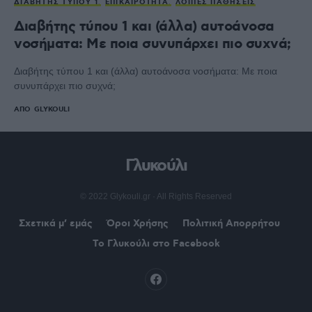
ΔΙΑΒΉΤΗΣ ΤΎΠΟΥ 1
ΕΠΙΚΑΙΡΌΤΗΤΑ
ΛΟΙΠΈΣ ΠΑΘΉΣΕΙΣ
Διαβήτης τύπου 1 και (άλλα) αυτοάνοσα
νοσήματα: Με ποια συνυπάρχει πιο συχνά;
Διαβήτης τύπου 1 και (άλλα) αυτοάνοσα νοσήματα: Με ποια
συνυπάρχει πιο συχνά;
ΑΠΌ
GLYKOULI
Γλυκούλι
© 2022 Glykouli.gr · All Rights Reserved
Σχετικά μ’ εμάς
Όροι Χρήσης
Πολιτική Απορρήτου
Το Γλυκούλι στο Facebook