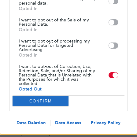
personal data.
ποντίκια των οποίων τα κύτταρα που
Opted In
παράγουν ινσουλίνη είχαν σκοτωθεί, αυτά τα
I want to opt-out of the Sale of my
κύτταρα αναγεννήθηκαν.
Personal Data.
Opted In
I want to opt-out of processing my
Personal Data for Targeted
Πολύ νωρίς για
Advertising.
Opted In
θεραπείες
I want to opt-out of Collection, Use,
Retention, Sale, and/or Sharing of my
Personal Data that Is Unrelated with
the Purposes for which it was
collected.
Η Χιλ τονίζει ότι δεν είναι «αντι-αντιβιοτική».
Opted Out
Αλλά φαντάζεται μια μέρα που οι γιατροί θα
CONFIRM
μπορούσαν να δώσουν φάρμακα με βάση τα
μικρόβια
ή συμπληρώματα μαζί με αντιβιοτικά
για να αντικαταστήσουν τα σφάλματα που
Data Deletion
Data Access
Privacy Policy
υποστηρίζουν τον μεταβολισμό που