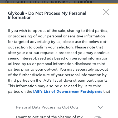
διάρκεια αυτής της χρονικής περιόδου.
Glykouli -
Do Not Process My Personal
«Αυτό υποδηλώνει ότι οι άνθρωποι έχουν
Information
επίσης ένα στενό παράθυρο αποικισμού από
αυτά τα μικρόβια που προάγουν τα βήτα
If you wish to opt-out of the sale, sharing to third parties,
or processing of your personal or sensitive information
κύτταρα», δηλώνει η Hill.
for targeted advertising by us, please use the below opt-
out section to confirm your selection. Please note that
Όταν τα αρσενικά ποντίκια που είχαν γενετική
after your opt-out request is processed you may continue
seeing interest-based ads based on personal information
προδιάθεση για διαβήτη Τύπου 1 αποικίστηκαν
utilized by us or personal information disclosed to third
με τον μύκητα στη
βρεφική ηλικία
, ανέπτυξαν
parties prior to your opt-out. You may separately opt-out
διαβήτη λιγότερο από το 15% των
of the further disclosure of your personal information by
περιπτώσεων. Τα αρσενικά που δεν έλαβαν
third parties on the IAB’s list of downstream participants.
This information may also be disclosed by us to third
τον μύκητα έπασχαν από διαβήτη στο 90% των
parties on the
IAB’s List of Downstream Participants
that
περιπτώσεων.
may further disclose it to other third parties.
Personal Data Processing Opt Outs
Ακόμη πιο πολλά υποσχόμενο, όταν οι
ερευνητές έδωσαν τον μύκητα σε ενήλικα
I want to opt-out of the Sharing of my