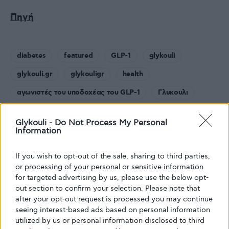
Πηγή
diabetes
featured
GLP-1
glykouli
glykouli.gr
glykouligr
health
αγωνιστές του υποδοχέας του GLP-1
Γλυκουλι
διαβητης
διαβήτης τύπου 2
Διαβητικοι
Glykouli -
Do Not Process My Personal
κατάθλιψη
παχυσαρκία
Σακχαρώδης διαβήτης
Information
σεμαγλουτίδη
ψυχική υγεία
If you wish to opt-out of the sale, sharing to third parties,
or processing of your personal or sensitive information
for targeted advertising by us, please use the below opt-
out section to confirm your selection. Please note that
after your opt-out request is processed you may continue
seeing interest-based ads based on personal information
Share
Tweet
utilized by us or personal information disclosed to third