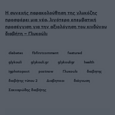
Η συνεχής παρακολούθηση της γλυκόζης
προσφέρει μια νέα, λιγότερο επεμβατική
προσέγγιση για την αξιολόγηση του κινδύνου
διαβήτη – Γλυκούλι
diabetes
fbfirstcomment
featured
glykouli
glykouli.gr
glykouligr
health
igphotopost
postnow
Γλυκουλι
διαβητης
διαβήτης τύπου 2
Διαβητικοι
διάγνωση
Σακχαρώδης διαβήτης