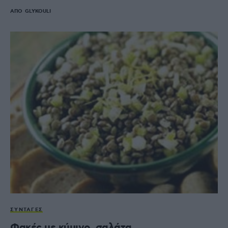
ΑΠΌ
GLYKOULI
ΣΥΝΤΑΓΈΣ
Φακές με κύμινο, σαλάτα