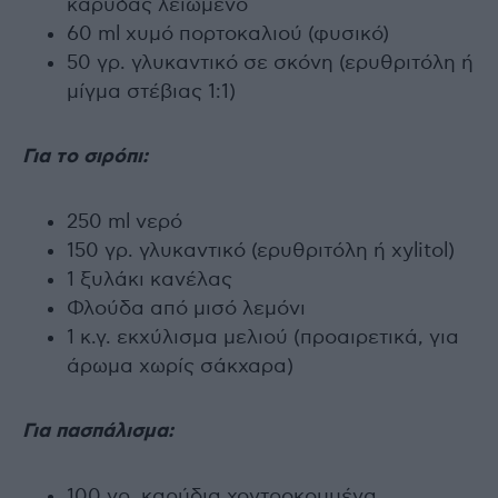
καρύδας λειωμένο
60 ml χυμό πορτοκαλιού (φυσικό)
50 γρ. γλυκαντικό σε σκόνη (ερυθριτόλη ή
μίγμα στέβιας 1:1)
Για το σιρόπι:
250 ml νερό
150 γρ. γλυκαντικό (ερυθριτόλη ή xylitol)
1 ξυλάκι κανέλας
Φλούδα από μισό λεμόνι
1 κ.γ. εκχύλισμα μελιού (προαιρετικά, για
άρωμα χωρίς σάκχαρα)
Για πασπάλισμα:
100 γρ. καρύδια χοντροκομμένα