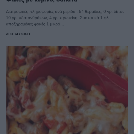
Διατροφικές πληροφορίες ανά μερίδα : 54 θερμίδες, 0 γρ. λίπος,
10 γρ. υδατανθράκων, 4 γρ. πρωτεΐνη. Συστατικά 1 φλ.
αποξηραμένες φακές 1 μικρό…
ΑΠΌ
GLYKOULI