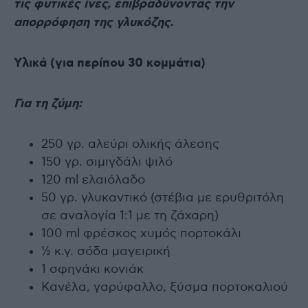
τις φυτικές ίνες, επιβραδύνοντας την
απορρόφηση της γλυκόζης.
Υλικά (για περίπου 30 κομμάτια)
Για τη ζύμη:
250 γρ. αλεύρι ολικής άλεσης
150 γρ. σιμιγδάλι ψιλό
120 ml ελαιόλαδο
50 γρ. γλυκαντικό (στέβια με ερυθριτόλη
σε αναλογία 1:1 με τη ζάχαρη)
100 ml φρέσκος χυμός πορτοκάλι
½ κ.γ. σόδα μαγειρική
1 σφηνάκι κονιάκ
Κανέλα, γαρύφαλλο, ξύσμα πορτοκαλιού