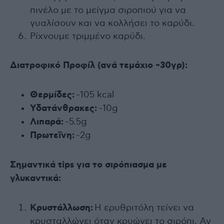
πινέλο με το μείγμα σιροπιού για να
γυαλίσουν και να κολλήσει το καρύδι.
Ρίχνουμε τριμμένο καρύδι.
Διατροφικό Προφίλ (ανά τεμάχιο ~30γρ):
Θερμίδες:
~105 kcal
Υδατάνθρακες:
~10g
Λιπαρά:
~5.5g
Πρωτεΐνη:
~2g
Σημαντικά tips για το σιρόπιασμα με
γλυκαντικά:
Κρυστάλλωση:
Η ερυθριτόλη τείνει να
κρυσταλλώνει όταν κρυώνει το σιρόπι. Αν