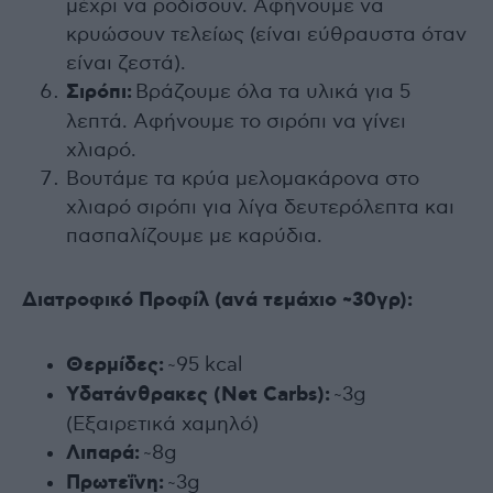
μέχρι να ροδίσουν. Αφήνουμε να
κρυώσουν τελείως (είναι εύθραυστα όταν
είναι ζεστά).
Σιρόπι:
Βράζουμε όλα τα υλικά για 5
λεπτά. Αφήνουμε το σιρόπι να γίνει
χλιαρό.
Βουτάμε τα κρύα μελομακάρονα στο
χλιαρό σιρόπι για λίγα δευτερόλεπτα και
πασπαλίζουμε με καρύδια.
Διατροφικό Προφίλ (ανά τεμάχιο ~30γρ):
Θερμίδες:
~95 kcal
Υδατάνθρακες (Net Carbs):
~3g
(Εξαιρετικά χαμηλό)
Λιπαρά:
~8g
Πρωτεΐνη:
~3g