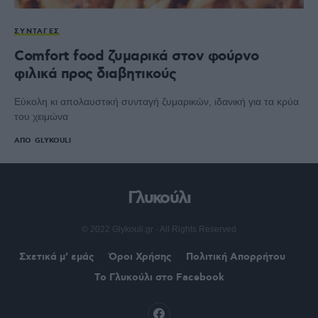
ΣΥΝΤΑΓΈΣ
Comfort food ζυμαρικά στον φούρνο
φιλικά προς διαβητικούς
Εύκολη κι απολαυστική συνταγή ζυμαρικών, ιδανική για τα κρύα
του χειμώνα
ΑΠΌ
GLYKOULI
Γλυκούλι
© 2022 Glykouli.gr · All Rights Reserved
Σχετικά μ’ εμάς
Όροι Χρήσης
Πολιτική Απορρήτου
Το Γλυκούλι στο Facebook