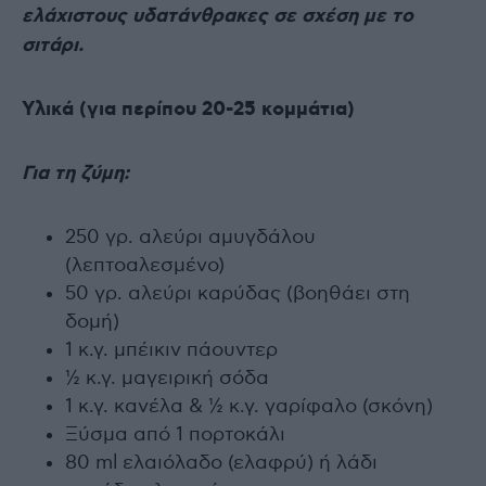
ελάχιστους υδατάνθρακες σε σχέση με το
σιτάρι.
Υλικά (για περίπου 20-25 κομμάτια)
Για τη ζύμη:
250 γρ. αλεύρι αμυγδάλου
(λεπτοαλεσμένο)
50 γρ. αλεύρι καρύδας (βοηθάει στη
δομή)
1 κ.γ. μπέικιν πάουντερ
½ κ.γ. μαγειρική σόδα
1 κ.γ. κανέλα & ½ κ.γ. γαρίφαλο (σκόνη)
Ξύσμα από 1 πορτοκάλι
80 ml ελαιόλαδο (ελαφρύ) ή λάδι