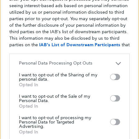
seeing interest-based ads based on personal information
Για τη ζύμη:
utilized by us or personal information disclosed to third
parties prior to your opt-out. You may separately opt-out
of the further disclosure of your personal information by
300 γρ. αλεύρι βρώμης (νιφάδες βρώμης
third parties on the IAB’s list of downstream participants.
αλεσμένες στο μπλέντερ)
This information may also be disclosed by us to third
50 γρ. σιμιγδάλι ψιλό
parties on the
IAB’s List of Downstream Participants
that
100 ml ελαιόλαδο
may further disclose it to other third parties.
80 ml χυμός πορτοκάλι
Personal Data Processing Opt Outs
60 γρ. γλυκαντικό (στέβια/ερυθριτόλη)
1 κ.γ. κανέλα
I want to opt-out of the Sharing of my
personal data.
½ κ.γ. μπέικιν πάουντερ & ½ κ.γ. σόδα
Opted In
I want to opt-out of the Sale of my
Για το “μέλωμα” (χωρίς πολύ σιρόπι):
Personal Data.
Opted In
I want to opt-out of processing my
Αντί να τα βουτήξουμε, φτιάχνουμε ένα
Personal Data for Targeted
Advertising.
ελαφρύ μείγμα από: 2 κ.σ. σιρόπι
Opted In
σφενδάμου (ή σιρόπι χωρίς ζάχαρη zero