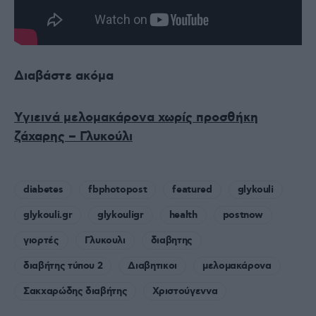
Διαβάστε ακόμα
Υγιεινά μελομακάρονα χωρίς προσθήκη
ζάχαρης – Γλυκούλι
diabetes
fbphotopost
featured
glykouli
glykouli.gr
glykouligr
health
postnow
γιορτές
Γλυκουλι
διαβητης
διαβήτης τύπου 2
Διαβητικοι
μελομακάρονα
Σακχαρώδης διαβήτης
Χριστούγεννα