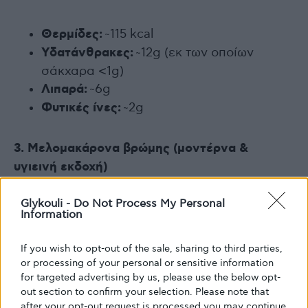
Θερμίδες:
~115 kcal
Υδατάνθρακες:
~12g (εκ των οποίων
σάκχαρα <1g)
Λιπαρά:
~6g
Φυτικές ίνες:
~2g
3. Μελομακάρονα βρώμης (μοντέρνα &
υγιεινή εκδοχή)
Glykouli -
Do Not Process My Personal
Η βρώμη περιέχει β-γλυκάνη που βοηθά στη
Information
ρύθμιση του σακχάρου. Μια πιο μπισκοτένια
εκδοχή.
If you wish to opt-out of the sale, sharing to third parties,
or processing of your personal or sensitive information
for targeted advertising by us, please use the below opt-
Υλικά (για περίπου 20-25 κομμάτια)
out section to confirm your selection. Please note that
after your opt-out request is processed you may continue