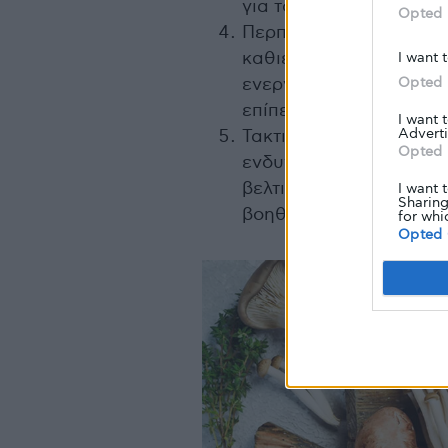
για τον προδιαβήτη.
Opted 
Περπάτημα μετά τα γεύμ
καθιέρωσε μια σύντομη
I want 
ενεργοποιεί τους μύες 
Opted 
επίπεδα σακχάρου στο 
I want 
Adverti
Τακτικό πρόγραμμα άρ
Opted 
ενδυνάμωσης 2-3 φορές
βελτιώνει την ευαισθησ
I want 
Sharing
βοηθώντας τον οργανισμ
for whi
Opted 