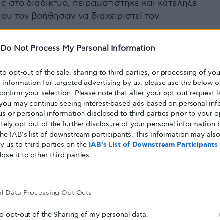
ις στο διαδίκτυο, πειραματίστηκε και κατέληξε
ου τον βοήθησαν να διαχειριστεί τον
-
Do Not Process My Personal Information
 να αποκλείσει εντελώς το ρύζι, ο Taylor άρχισε
 ρύζι με λευκό. Αυτή η απλή κίνηση αυξάνει την
 to opt-out of the sale, sharing to third parties, or processing of yo
, οι οποίες επιβραδύνουν την απορρόφηση της
e information for targeted advertising by us, please use the below o
confirm your selection. Please note that after your opt-out request i
υν σε πιο σταθερά επίπεδα σακχάρου στο αίμα.
you may continue seeing interest-based ads based on personal inf
το δείπνο: Ο Taylor διπλασίασε την ποσότητα
 us or personal information disclosed to third parties prior to your o
ικών στο βραδινό του. Τα λαχανικά είναι
ely opt-out of the further disclosure of your personal information b
ες και θρεπτικά συστατικά, προσφέροντας
the IAB’s list of downstream participants. This information may als
y us to third parties on the
IAB’s List of Downstream Participants
θερμίδες και συμβάλλοντας στον καλύτερο
lose it to other third parties.
τεΐνη): Ενώ τα φρούτα είναι μια εξαιρετική πηγή
ινών, ο Taylor τα συνδύαζε πάντα με μια πηγή
al Data Processing Opt Outs
 καρπούς, τυρί). Αυτός ο συνδυασμός
η του σακχάρου, καθιστώντας το σνακ πιο φιλικό
to opt-out of the Sharing of my personal data.