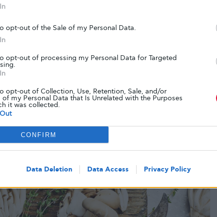
In
ατα: Μετά από κάθε κύριο γεύμα, ο Taylor
 βόλτα. Ακόμα και ένα 10λεπτο περπάτημα
to opt-out of the Sale of my Personal Data.
να χρησιμοποιήσουν τη γλυκόζη, μειώνοντας τα
In
αίμα μετά το γεύμα.
to opt-out of processing my Personal Data for Targeted
sing.
σης βαρών: Ο Taylor ενσωμάτωσε ένα πρόγραμμα
In
 την εβδομάδα. Η αύξηση της μυϊκής μάζας
ία στην ινσουλίνη και αυξάνει τον μεταβολισμό,
to opt-out of Collection, Use, Retention, Sale, and/or
 of my Personal Data that Is Unrelated with the Purposes
ό να διαχειρίζεται καλύτερα τη γλυκόζη.
ch it was collected.
Out
CONFIRM
Data Deletion
Data Access
Privacy Policy