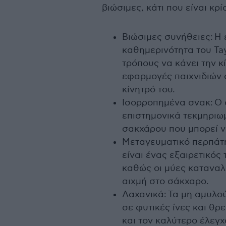
βιώσιμες, κάτι που είναι κρ
Βιώσιμες συνήθειες: Η
καθημερινότητα του Tayl
τρόπους να κάνει την κ
εφαρμογές παιχνιδιών σ
κίνητρό του.
Ισορροπημένα σνακ: Ο 
επιστημονικά τεκμηριωμ
σακχάρου που μπορεί ν
Μεταγευματικό περπάτη
είναι ένας εξαιρετικός
καθώς οι μύες καταναλ
αιχμή στο σάκχαρο.
Λαχανικά: Τα μη αμυλού
σε φυτικές ίνες και θ
και τον καλύτερο έλεγχ