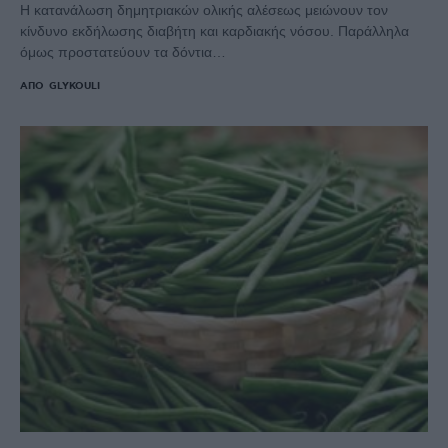
Η κατανάλωση δημητριακών ολικής αλέσεως μειώνουν τον
κίνδυνο εκδήλωσης διαβήτη και καρδιακής νόσου. Παράλληλα
όμως προστατεύουν τα δόντια…
ΑΠΌ
GLYKOULI