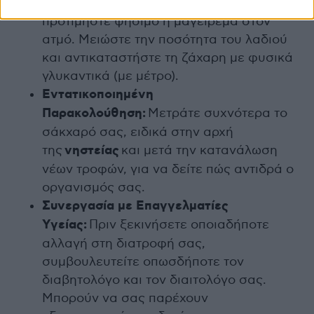
προς τον διαβήτη. Αντί για τηγάνισμα,
προτιμήστε ψήσιμο ή μαγείρεμα στον
ατμό. Μειώστε την ποσότητα του λαδιού
και αντικαταστήστε τη ζάχαρη με φυσικά
γλυκαντικά (με μέτρο).
Εντατικοποιημένη
Παρακολούθηση:
Μετράτε συχνότερα το
σάκχαρό σας, ειδικά στην αρχή
της
νηστείας
και μετά την κατανάλωση
νέων τροφών, για να δείτε πώς αντιδρά ο
οργανισμός σας.
Συνεργασία με Επαγγελματίες
Υγείας:
Πριν ξεκινήσετε οποιαδήποτε
αλλαγή στη διατροφή σας,
συμβουλευτείτε οπωσδήποτε τον
διαβητολόγο και τον διαιτολόγο σας.
Μπορούν να σας παρέχουν