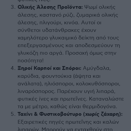
Ολικής Άλεσης Προϊόντα:
Ψωμί ολικής
άλεσης, καστανό ρύζι, ζυμαρικά ολικής
άλεσης, πλιγούρι, κινόα. Αυτοί οι
σύνθετοι υδατάνθρακες έχουν
χαμηλότερο γλυκαιμικό δείκτη από τους
επεξεργασμένους και αποδεσμεύουν τη
γλυκόζη πιο αργά. Προσοχή όμως στην
ποσότητα!
Ξηροί Καρποί και Σπόροι:
Αμύγδαλα,
καρύδια, φουντούκια (άψητα και
ανάλατα), ηλιόσποροι, κολοκυθόσποροι,
λιναρόσπορος. Παρέχουν υγιή λιπαρά,
φυτικές ίνες και πρωτεΐνες. Καταναλώστε
τα με μέτρο, καθώς είναι θερμιδογόνα.
Ταχίνι & Φυστικοβούτυρο (χωρίς ζάχαρη):
Εξαιρετικές πηγές πρωτεΐνης και καλών
λιπαρών. Μπορούν να ενταχθούν στο