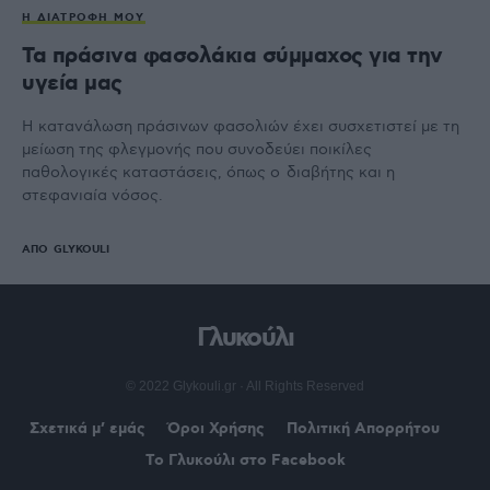
Η ΔΙΑΤΡΟΦΉ ΜΟΥ
Τα πράσινα φασολάκια σύμμαχος για την
υγεία μας
H κατανάλωση πράσινων φασολιών έχει συσχετιστεί με τη
μείωση της φλεγμονής που συνοδεύει ποικίλες
παθολογικές καταστάσεις, όπως o διαβήτης και η
στεφανιαία νόσος.
ΑΠΌ
GLYKOULI
Γλυκούλι
© 2022 Glykouli.gr · All Rights Reserved
Σχετικά μ’ εμάς
Όροι Χρήσης
Πολιτική Απορρήτου
Το Γλυκούλι στο Facebook