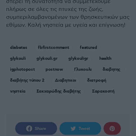
στερεί τη δυνατότητα να συμμετέχουμε
πλήρως σε όλες τις πτυχές της ζωής,
συμπεριλαμβανομένων των θρησκευτικών μας
εθίμων. Καλή νηστεία με υγεία και επίγνωση!
diabetes
fbfirstcomment
featured
glykouli
glykouli.gr
glykouligr
health
igphotopost
postnow
Γλυκουλι
διαβητης
διαβήτης τύπου 2
Διαβητικοι
διατροφή
νηστεία
Σακχαρώδης διαβήτης
Σαρακοστή
Share
Tweet