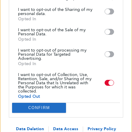
Πρακτικές Συμβουλές για τη
I want to opt-out of the Sharing of my
personal data.
Νηστεία με Διαβήτη:
Opted In
I want to opt-out of the Sale of my
Personal Data.
Opted In
Συχνά και Μικρά Γεύματα:
Αντί για 2-3
μεγάλα γεύματα, προτιμήστε 5-6
I want to opt-out of processing my
Personal Data for Targeted
μικρότερα και συχνότερα. Αυτό βοηθά
Advertising.
στη διατήρηση σταθερών επιπέδων
Opted In
σακχάρου και στην αποφυγή
I want to opt-out of Collection, Use,
υπογλυκαιμιών ή υπεργλυκαιμιών.
Retention, Sale, and/or Sharing of my
Personal Data that Is Unrelated with
Προγραμματισμός:
Σχεδιάστε τα γεύματά
the Purposes for which it was
collected.
σας εκ των προτέρων για την εβδομάδα.
Opted Out
Έτσι θα αποφύγετε τις παρορμητικές,
CONFIRM
ανθυγιεινές επιλογές.
Προσαρμογή Συνταγών:
Μετατρέψτε τις
παραδοσιακές συνταγές σε πιο φιλικές
Data Deletion
Data Access
Privacy Policy