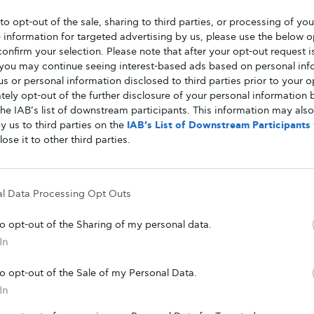
 to opt-out of the sale, sharing to third parties, or processing of yo
ΝΈΑ
e information for targeted advertising by us, please use the below o
Την ανάγκη καθιέρωσης άυλης
confirm your selection. Please note that after your opt-out request i
συνταγογράφησης και για τις
you may continue seeing interest-based ads based on personal inf
εξετάσεις τόνισε το Γλυκούλι στον
 us or personal information disclosed to third parties prior to your o
ely opt-out of the further disclosure of your personal information b
ΕΟΠΥΥ
the IAB’s list of downstream participants. This information may als
y us to third parties on the
IAB’s List of Downstream Participants
Ένα από τα θέματα που έχουν προκύψει αυτές τις
lose it to other third parties.
μέρες και για το οποίο έχουμε λάβει emails, είναι…
al Data Processing Opt Outs
ΑΠΌ
GLYKOULI
9 ΑΠΡΙΛΊΟΥ, 2020
to opt-out of the Sharing of my personal data.
In
ΝΈΑ
Άυλη συνταγογράφηση, libre και
to opt-out of the Sale of my Personal Data.
αναλώσιμα διαβήτη
In