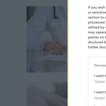
If you wish
or sensitiv
section to 
processed 
utilized by
may separat
parties on 
disclosed b
further disc
Person
I want 
Opted 
I want 
Opted 