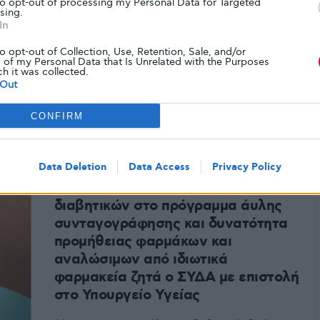
to opt-out of processing my Personal Data for Targeted
Στα πλαίσια των μέτρων που έχουν ληφθεί για την
sing.
αποτροπή της διασποράς του κορωνοϊού, έχει τεθεί σε
In
ισχύ…
to opt-out of Collection, Use, Retention, Sale, and/or
 of my Personal Data that Is Unrelated with the Purposes
ch it was collected.
Out
CONFIRM
ΑΠΌ
GLYKOULI
31 ΜΑΡΤΊΟΥ, 2020
ΝΈΑ
Data Deletion
Data Access
Privacy Policy
Ένταξη των ανασφάλιστων
διαβητικών στο πρόγραμμα άυλης
συνταγογράφησης και δυνατότητα
προμήθειας φαρμάκων και
αναλώσιμων από ιδιωτικά
φαρμακεία ζητά ο ΣΥΔΑ με επιστολή
στο Υπουργείο Υγείας