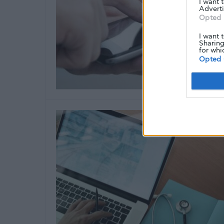
I want 
Adverti
Opted 
I want 
Sharing
for whi
Opted 