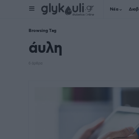
Νέα
Διαβ
Browsing Tag
άυλη
6 άρθρα