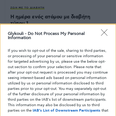
ΖΩΉ ΜΕ ΤΟ ΔΙΑΒΉΤΗ
Η ημέρα ενός ατόμου με διαβήτη
τύπου 1
Glykouli -
Do Not Process My Personal
Πως περιγράφεις κάτι που είναι τόσο δύσκολο να
Information
καταλάβουν οι άλλοι; Κάτι που μπορεί και η ίδια να…
ΑΠΌ
GLYKOULI
4 ΔΕΚΕΜΒΡΊΟΥ, 2019
If you wish to opt-out of the sale, sharing to third parties,
or processing of your personal or sensitive information
for targeted advertising by us, please use the below opt-
out section to confirm your selection. Please note that
after your opt-out request is processed you may continue
seeing interest-based ads based on personal information
utilized by us or personal information disclosed to third
parties prior to your opt-out. You may separately opt-out
of the further disclosure of your personal information by
third parties on the IAB’s list of downstream participants.
This information may also be disclosed by us to third
parties on the
IAB’s List of Downstream Participants
that
may further disclose it to other third parties.