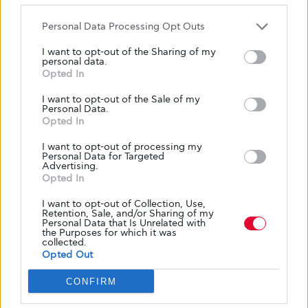
Personal Data Processing Opt Outs
I want to opt-out of the Sharing of my
personal data.
ΖΩΉ ΜΕ ΤΟ ΔΙΑΒΉΤΗ
ΚΑΘΗΜΕΡΙΝΌΤΗΤΑ
Opted In
3 μεγάλα οφέλη της ρουτίνας στην
αυτοδιαχείριση του διαβήτη
I want to opt-out of the Sale of my
Personal Data.
Opted In
Παραδείγματα της ρουτίνας αυτοδιαχείρισης του διαβήτη
περιλαμβάνουν δράσεις όπως η ημερήσια ινσουλίνη ή η
I want to opt-out of processing my
Personal Data for Targeted
λήψη χαπιών την ίδια…
Advertising.
Opted In
ΑΠΌ
GLYKOULI
27 ΑΥΓΟΎΣΤΟΥ, 2018
I want to opt-out of Collection, Use,
Retention, Sale, and/or Sharing of my
Personal Data that Is Unrelated with
the Purposes for which it was
collected.
Opted Out
CONFIRM