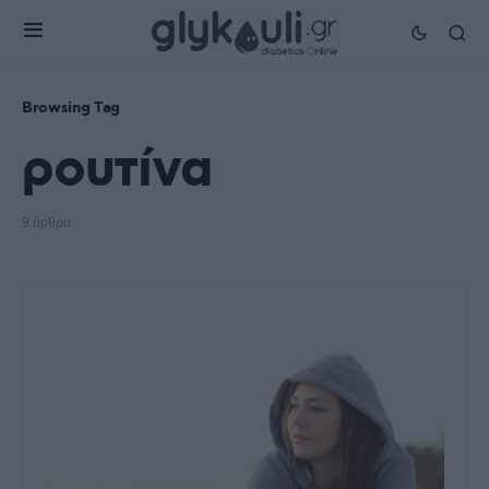
Browsing Tag
ρουτίνα
9 άρθρα