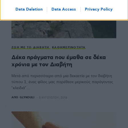
Data Deletion
Data Access
Privacy Policy
ΖΩΉ ΜΕ ΤΟ ΔΙΑΒΉΤΗ
ΚΑΘΗΜΕΡΙΝΌΤΗΤΑ
Δέκα πράγματα που έμαθα σε δέκα
χρόνια με τον Διαβήτη
Μετά από περισσότερο από μια δεκαετία με τον διαβήτη
τύπου 1, ένας φίλος μας παρέθεσε μερικούς παράγοντες
“κλειδιά”…
ΑΠΌ
GLYKOULI
8 ΑΥΓΟΎΣΤΟΥ, 2018