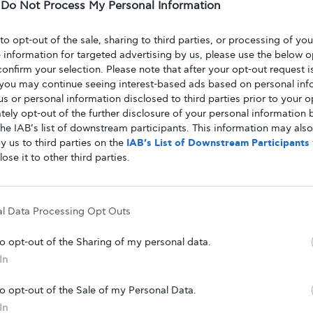
ι κουρκουμάς
-
Do Not Process My Personal Information
 to opt-out of the sale, sharing to third parties, or processing of yo
 ισχυρότερες αντιφλεγμονώδεις διαθέσιμες
e information for targeted advertising by us, please use the below o
confirm your selection. Please note that after your opt-out request i
ης. Η δράση της είναι συγκρίσιμη με εκείνη
you may continue seeing interest-based ads based on personal inf
βουπροφαίνη. Το κουνουπίδι από την άλλη ανήκει
 us or personal information disclosed to third parties prior to your o
και το μπρόκολο. Πλούσιο σε βιταμίνες C και Κ,
ely opt-out of the further disclosure of your personal information b
the IAB’s list of downstream participants. This information may als
y us to third parties on the
IAB’s List of Downstream Participants
lose it to other third parties.
blueberries
al Data Processing Opt Outs
αθλητικοί σας φίλοι αρχίζουν τον τελευταίο καιρό
ών; Αυτό οφείλεται στο γεγονός ότι αποτελούν
to opt-out of the Sharing of my personal data.
ς, που βοηθά τους μυς του σώματος να
In
ερα. Το κόκκινο χρώμα των παντζαριών
βηταλαΐνη, όπως και το σκούρο μωβ χρώμα
to opt-out of the Sale of my Personal Data.
από τις ανθοκυανίνες. Και οι δύο ουσίες είναι
In