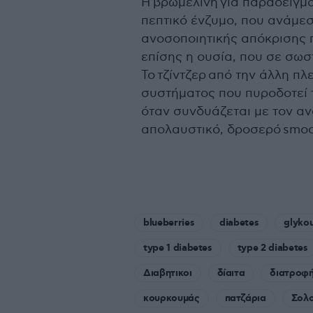
Η βρωμελίνη για παράδειγμα
πεπτικό ένζυμο, που ανάμεσ
ανοσοποιητικής απόκρισης π
επίσης η ουσία, που σε σωσ
Το τζίντζερ από την άλλη πλ
συστήματος που πυροδοτεί τ
όταν συνδυάζεται με τον αν
απολαυστικό, δροσερό smoo
blueberries
diabetes
glykou
type 1 diabetes
type 2 diabetes
Διαβητικοι
δίαιτα
διατροφ
κουρκουμάς
πατζάρια
Σολ