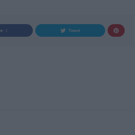
re
Tweet
1