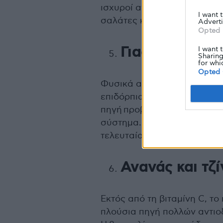
ισχυροί αντιφλεγμονώδεις φ
I want 
σαλάτες και smoothies.
Adverti
Opted 
Γιαούρτι και κ
I want 
Sharing
for whi
Opted 
Φυσικά αναφερόμαστε στο ε
επιδόρπια με ζάχαρη και χρω
πηγή προβιοτικών βακτηρίων
σύστημα. Και όσο για τα κα
τελευταία θρέφουν τα προβιο
Ανανάς και τζί
Εκτός από τη βιταμίνη C, το 
πλούσια πηγή πολλών αντιο