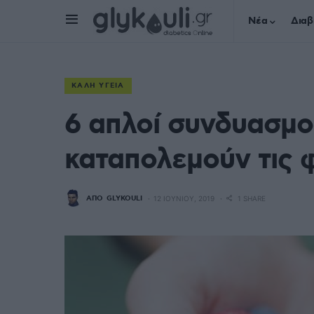
Νέα
Διαβ
ΚΑΛΉ ΥΓΕΊΑ
6 απλοί συνδυασμο
καταπολεμούν τις 
ΑΠΌ
GLYKOULI
12 ΙΟΥΝΊΟΥ, 2019
1 SHARE