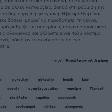
, βασικό συστατικό του ανανά, αποτελεί ένα
α σε άλλες λειτουργίες, βοηθά στη ρύθμιση της
ου δημιουργεί η φλεγμονή. Η βρωμελίνη είναι
τές δόσεις, μπορεί να πυροδοτήσει τη γέννα.
ευρά ρυθμίζει τις αποκρίσεις του ανοσοποιητικού
ις φλεγμονές και άλλωστε είναι πολύ νόστιμο
ανά, ειδικά αν το συνδυάσετε σε ένα
thie.
Πηγή:
Εναλλακτική Δράση
li
glykouli.gr
glykouligr
health
kale
ανανάς
αντιφλεγμονώδες
γιαούρτι
Γλυκουλι
ή
ελαιόλαδο
καρύδια
κουνουπίδι
ομός
συνδυασμοί
τζίτζερ
φλεγμονές