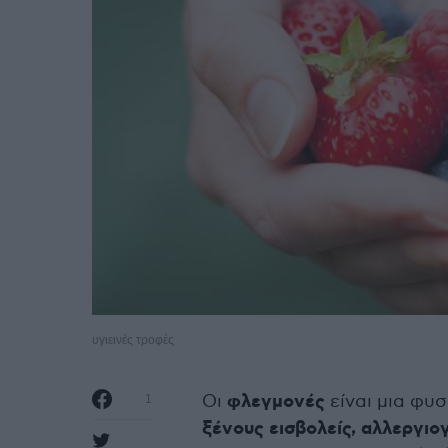
υγιεινές τροφές
Οι
φλεγμονές
είναι μια φυ
1
ξένους εισβολείς, αλλεργιογ