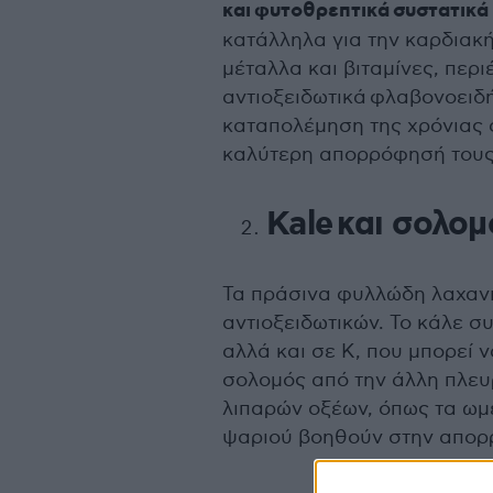
και φυτοθρεπτικά συστατικά
κατάλληλα για την καρδιακή
μέταλλα και βιταμίνες, περι
αντιοξειδωτικά φλαβονοειδή
καταπολέμηση της χρόνιας 
καλύτερη απορρόφησή τους
Kale
και σολομ
Τα πράσινα φυλλώδη λαχαν
αντιοξειδωτικών. Το κάλε συ
αλλά και σε Κ, που μπορεί 
σολομός από την άλλη πλευρ
λιπαρών οξέων, όπως τα ωμέ
ψαριού βοηθούν στην απορ