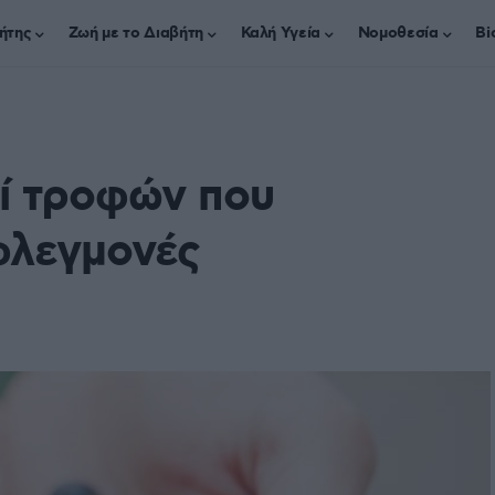
ήτης
Ζωή με το Διαβήτη
Καλή Υγεία
Νομοθεσία
Bi
ί τροφών που
φλεγμονές