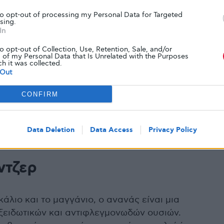
ορείς. Γι’ αυτό μη φοβάστε να τα αναμιγνύετε σε
to opt-out of processing my Personal Data for Targeted
sing.
In
αρύδια
to opt-out of Collection, Use, Retention, Sale, and/or
 of my Personal Data that Is Unrelated with the Purposes
ch it was collected.
Out
λληνικό, παραδοσιακό γιαούρτι και όχι σε
CONFIRM
στικές. Γιατί το ελληνικό γιαούρτι είναι σπουδαία
, τα οποία διατηρούν υγιές το γαστρεντερικό
ρύδια, αυτά λειτουργούν ως πρεβιοτικά. Τα
Data Deletion
Data Access
Privacy Policy
τικά, τα περιέχονται στο γιαούρτι.
ντζερ
κάλιο και το μαγγάνιο, ο ανανάς είναι μια
ξειδωτικών και αντιφλεγμονωδών ουσιών.