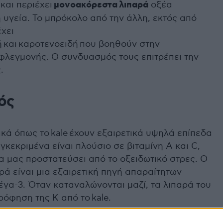
και περιέχει
μονοακόρεστα λιπαρά
οξέα
 υγεία. Το μπρόκολο από την άλλη, εκτός από
έχει
 και καροτενοειδή που βοηθούν στην
φλεγμονής. Ο συνδυασμός τους επιτρέπει την
.
ός
ικά όπως το
kale
έχουν εξαιρετικά υψηλά επίπεδα
γκεκριμένα είναι πλούσιο σε βιταμίνη Α και C,
να μας προστατεύσει από το οξειδωτικό στρες. Ο
ά είναι μια εξαιρετική πηγή απαραίτητων
γα-3. Όταν καταναλώνονται μαζί, τα λιπαρά του
ρόφηση της Κ από το
kale
.