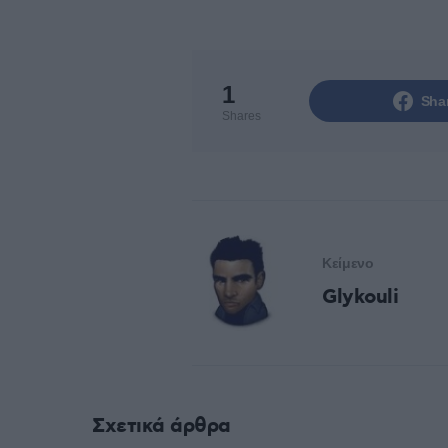
1
Sha
Shares
Κείμενο
Glykouli
Σχετικά άρθρα