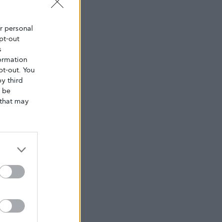
ur personal
pt-out
s
ormation
pt-out. You
y third
o be
that may