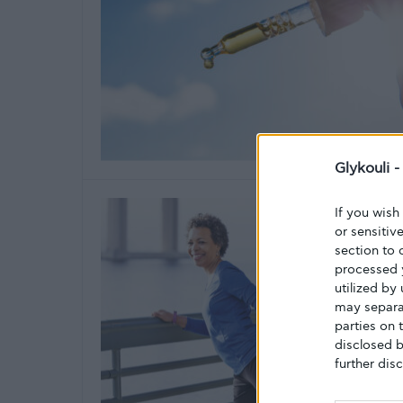
Glykouli 
If you wish
or sensitiv
section to 
processed 
utilized by
may separat
parties on 
disclosed b
further disc