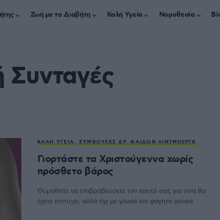
ήτης
Ζωή με το Διαβήτη
Καλή Υγεία
Νομοθεσία
Bi
 Συνταγές
ΚΑΛΉ ΥΓΕΊΑ
ΣΥΜΒΟΥΛΈΣ ΔΡ. ΦΑΊΔΩΝ ΛΊΝΤΜΠΕΡΓΚ
Γιορτάστε τα Χριστούγεννα χωρίς
πρόσθετο βάρος
Θυμηθείτε να επιβραβεύσετε τον εαυτό σας για όσα θα
έχετε επιτύχει, αλλά όχι με γλυκά και φαγητό γενικά