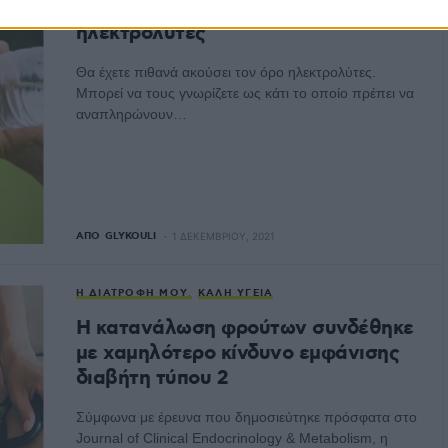
Τι πρέπει να γνωρίζετε για τους
ηλεκτρολύτες
Θα έχετε πιθανά ακούσει τον όρο ηλεκτρολύτες.
Μπορεί να τους γνωρίζετε ως κάτι το οποίο πρέπει να
αναπληρώνουν…
ΑΠΌ
GLYKOULI
1 ΔΕΚΕΜΒΡΊΟΥ, 2021
Η ΔΙΑΤΡΟΦΉ ΜΟΥ
ΚΑΛΉ ΥΓΕΊΑ
Η κατανάλωση φρούτων συνδέθηκε
με χαμηλότερο κίνδυνο εμφάνισης
διαβήτη τύπου 2
Σύμφωνα με έρευνα που δημοσιεύτηκε πρόσφατα στο
Journal of Clinical Endocrinology & Metabolism, η