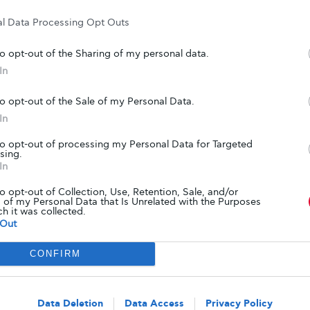
al Data Processing Opt Outs
ΑΠΌ
GLYKOULI
27 ΔΕΚΕΜΒΡΊΟΥ, 2021
to opt-out of the Sharing of my personal data.
In
UNCATEGORIZED
Έργα τέχνης και ιδέες για
to opt-out of the Sale of my Personal Data.
Χριστουγεννιάτικα δώρα με θέμα το
In
διαβήτη
to opt-out of processing my Personal Data for Targeted
sing.
Το γνωστό website Diabetes Daily δημοσιεύει κάποια
In
από τα έργα καλλιτεχνών που εμπνέονται από τον
διαβήτη τους. Είχαμε…
to opt-out of Collection, Use, Retention, Sale, and/or
 of my Personal Data that Is Unrelated with the Purposes
ch it was collected.
Out
ΑΠΌ
GLYKOULI
7 ΔΕΚΕΜΒΡΊΟΥ, 2021
CONFIRM
ΖΩΉ ΜΕ ΤΟ ΔΙΑΒΉΤΗ
Data Deletion
Data Access
Privacy Policy