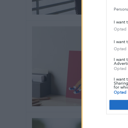
Person
I want 
Opted 
I want 
Opted 
I want 
Adverti
Opted 
I want 
Sharing
for whi
Opted 