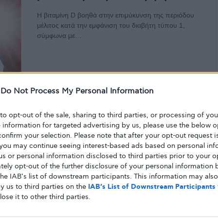
Η βιταμίνη D βοηθά στην επιμύκυνση της περιόδου
μέλιτος κατά την εμφάνιση του διαβήτη τύπου 1,
σύμφωνα με…
ΑΠΌ
GLYKOULI
7 ΙΑΝΟΥΑΡΊΟΥ, 2022
-
Do Not Process My Personal Information
ΚΑΛΉ ΥΓΕΊΑ
 to opt-out of the sale, sharing to third parties, or processing of yo
e information for targeted advertising by us, please use the below o
Πως να διατηρήσετε την ευλυγισία
confirm your selection. Please note that after your opt-out request i
σας
you may continue seeing interest-based ads based on personal inf
 us or personal information disclosed to third parties prior to your o
Συχνά ακούμε ότι πρέπει να «είμαστε ελαστικοί» όσον
ely opt-out of the further disclosure of your personal information b
αφορά στο ωράριο εργασίας, στο πρόγραμμά μας και
the IAB’s list of downstream participants. This information may als
άλλες δραστηριότητες.…
y us to third parties on the
IAB’s List of Downstream Participants
lose it to other third parties.