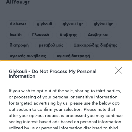
AllYou.gr
diabetes
glykouli
glykouli.gr
glykouligr
health
Γλυκουλι
διαβητης
Διαβητικοι
διατροφή
μεταβολιμός
Σακχαρώδης διαβήτης
υγιεινές συνήθειες
υγιεινή διατροφή
Glykouli -
Do Not Process My Personal
Information
If you wish to opt-out of the sale, sharing to third parties,
Share
Tweet
34
34
or processing of your personal or sensitive information
for targeted advertising by us, please use the below opt-
Shares
out section to confirm your selection. Please note that
after your opt-out request is processed you may continue
seeing interest-based ads based on personal information
utilized by us or personal information disclosed to third