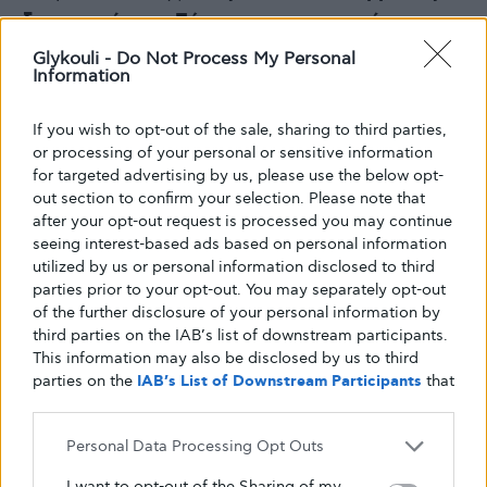
δραστηριότητα: Σύμμαχος και για τα άτομα με
Διαβήτη τύπου 1
Glykouli -
Do Not Process My Personal
Information
Πόσες θερμίδες καίμε σε 30 λεπτά με κάθε
If you wish to opt-out of the sale, sharing to third parties,
άσκηση;
or processing of your personal or sensitive information
for targeted advertising by us, please use the below opt-
out section to confirm your selection. Please note that
Καθημερινές, εύκολες κινήσεις για να
after your opt-out request is processed you may continue
διατηρήσετε ελαστικότητα και ευλυγισία
seeing interest-based ads based on personal information
utilized by us or personal information disclosed to third
parties prior to your opt-out. You may separately opt-out
of the further disclosure of your personal information by
third parties on the IAB’s list of downstream participants.
featured
άσκηση
γυμναστική
This information may also be disclosed by us to third
parties on the
IAB’s List of Downstream Participants
that
διαβήτης τύπου 1
may further disclose it to other third parties.
Personal Data Processing Opt Outs
I want to opt-out of the Sharing of my