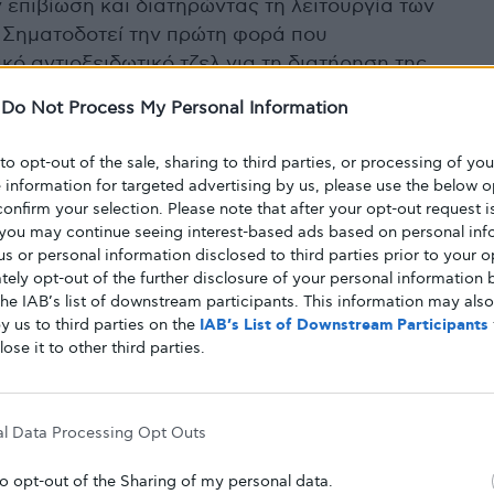
 επιβίωση και διατηρώντας τη λειτουργία των
 Σηματοδοτεί την πρώτη φορά που
κό αντιοξειδωτικό τζελ για τη διατήρηση της
ευμένων
νησίδων
.
-
Do Not Process My Personal Information
ίδων έχει βελτιωθεί με τα χρόνια, τα
 to opt-out of the sale, sharing to third parties, or processing of yo
τα παραμένουν φτωχά», δήλωσε ο Guillermo A.
e information for targeted advertising by us, please use the below o
confirm your selection. Please note that after your opt-out request i
οποίος ηγήθηκε της μελέτης.
you may continue seeing interest-based ads based on personal inf
 us or personal information disclosed to third parties prior to your o
για εναλλακτικές λύσεις. Κατασκευάσαμε ένα
ely opt-out of the further disclosure of your personal information b
the IAB’s list of downstream participants. This information may als
 παρέχει ένα υποστηρικτικό μικροπεριβάλλον για
y us to third parties on the
IAB’s List of Downstream Participants
. Όταν δοκιμάσαμε σε ζώα, ήμασταν επιτυχείς.
lose it to other third parties.
ν νησιδίων μεγιστοποιημένη και αποκατέστησε τα
ρου στο αίμα. Παρατηρήσαμε επίσης μείωση των
ειάζονταν τα ζώα».
al Data Processing Opt Outs
to opt-out of the Sharing of my personal data.
, ελπίζουμε ότι οι ασθενείς δεν θα χρειάζεται