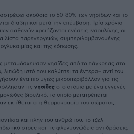
ταστρέφει ακούσια το 50-80% των νησίδων και το
ται διαβητικοί μετά την επέμβαση. Τρία χρόνια
των ασθενών χρειάζονται ενέσεις ινσουλίνης, οι
ια λίστα παρενεργειών, συμπεριλαμβανομένης
ογλυκαιμίας και της κόπωσης.
τές μεταμόσχευσαν νησίδες από το πάγκρεας στο
, λιπώδη ιστό που καλύπτει τα έντερα– αντί του
γήσουν ένα πιο υγιές μικροπεριβάλλον για τις
σκόλλησαν τις
νησίδες
στο στόμιο με ένα εγγενές
γμονώδες βιοϋλικό, το οποίο μετατρέπεται
αν εκτίθεται στη θερμοκρασία του σώματος.
οντίκια και πλην του ανθρώπου, το τζελ
ειδωτικό στρες και τις φλεγμονώδεις αντιδράσεις,