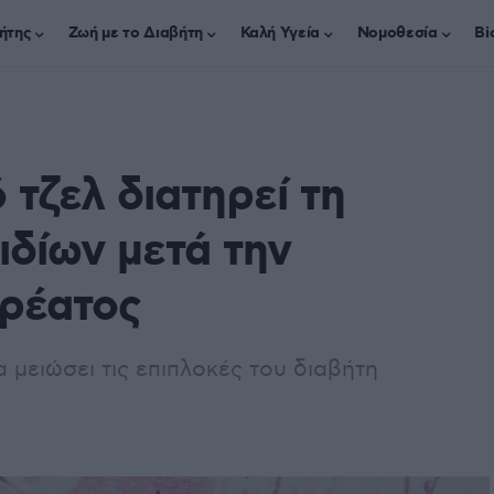
ήτης
Ζωή με το Διαβήτη
Καλή Υγεία
Νομοθεσία
Bi
 τζελ διατηρεί τη
ιδίων μετά την
κρέατος
μειώσει τις επιπλοκές του διαβήτη