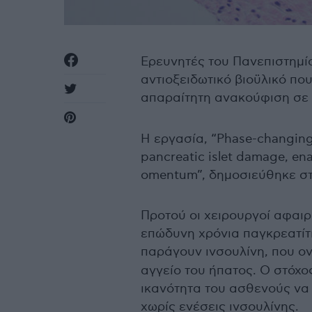
Ερευνητές του Πανεπιστημί
αντιοξειδωτικό βιοϋλικό π
απαραίτητη ανακούφιση σε 
Η εργασία, “Phase-changing
pancreatic islet damage, ena
omentum”, δημοσιεύθηκε στι
Προτού οι χειρουργοί αφαι
επώδυνη χρόνια παγκρεατίτ
παράγουν ινσουλίνη, που ο
αγγείο του ήπατος. Ο στόχο
ικανότητα του ασθενούς να 
χωρίς ενέσεις ινσουλίνης.