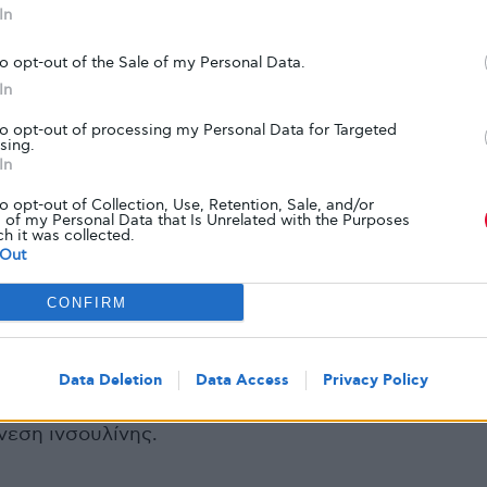
In
του σωματικού πόνου της χρόνιας παγκρεατίτιδας
η», πρόσθεσε η Jacqueline Burke, επίκουρη
to opt-out of the Sale of my Personal Data.
ανικής στο Northwestern και η πρώτη
In
to opt-out of processing my Personal Data for Targeted
sing.
In
υμβιβασμούς
to opt-out of Collection, Use, Retention, Sale, and/or
 of my Personal Data that Is Unrelated with the Purposes
ch it was collected.
Out
 χωρίς πάγκρεας, οι παρενέργειες όπως η
CONFIRM
χάρου στο αίμα μπορεί να είναι μια δια βίου
η ως απόκριση στη γλυκόζη, οι νησίδες βοηθούν
γλυκαιμικό έλεγχο. Χωρίς λειτουργικές
νησίδες
, οι
Data Deletion
Data Access
Privacy Policy
λουθούν στενά τα επίπεδα σακχάρου στο αίμα
νεση ινσουλίνης.