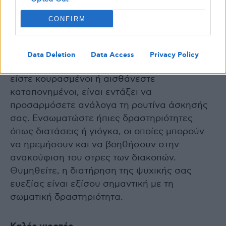
σας
CONFIRM
Κατά τη διάρκεια των διακοπών, είναι
Data Deletion
Data Access
Privacy Policy
απαραίτητο να προσέχετε πώς νιώθετε. Εάν
είστε κουρασμένοι ή αισθάνεστε
καταπονημένοι, είναι εντάξει να
προσαρμόσετε ανάλογα τη ρουτίνα άσκησής
σας. Ενσωματώστε ήπιες δραστηριότητες
όπως διατάσεις ή γιόγκα, οι οποίες μπορούν
να ηρεμήσουν και να βοηθήσουν στην
ανακούφιση του στρες των διακοπών.
Θυμηθείτε, η διατήρηση της ψυχικής σας
ευεξίας είναι εξίσου σημαντική με τη
σωματική δραστηριότητα.