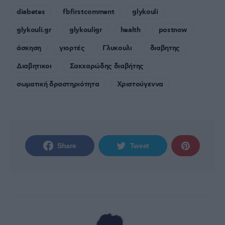
diabetes
fbfirstcomment
glykouli
glykouli.gr
glykouligr
health
postnow
άσκηση
γιορτές
Γλυκουλι
διαβητης
Διαβητικοι
Σακχαρώδης διαβήτης
σωματική δραστηριότητα
Χριστούγεννα
Share
Tweet