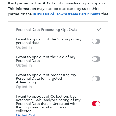
third parties on the IAB’s list of downstream participants.
Η άσκηση δεν βοηθά μόνο στη διαχείριση των
This information may also be disclosed by us to third
επιπέδων σακχάρου στο αίμα. συμβαδίζει
parties on the
IAB’s List of Downstream Participants
that
επίσης με το ενσυνείδητο φαγητό. Καθώς
may further disclose it to other third parties.
ενσωματώνετε περισσότερη σωματική
Personal Data Processing Opt Outs
δραστηριότητα, εστιάστε στην ισορροπία στη
διατροφή σας. Αφεθείτε σε εορταστικές
I want to opt-out of the Sharing of my
personal data.
λιχουδιές περιστασιακά, αλλά προσπαθήστε
Opted In
να τις συνδυάσετε με πιο υγιεινές επιλογές ή
I want to opt-out of the Sale of my
να προσέχετε τα μεγέθη των μερίδων. Οι
Personal Data.
προπονήσεις σας μπορούν να σας βοηθήσουν
Opted In
να αντισταθμίσετε μερικές από τις επιπλέον
I want to opt-out of processing my
θερμίδες που καταναλώνετε κατά τη διάρκεια
Personal Data for Targeted
Advertising.
αυτής της εορταστικής περιόδου.
Opted In
I want to opt-out of Collection, Use,
Retention, Sale, and/or Sharing of my
Personal Data that Is Unrelated with
the Purposes for which it was
10. Ακούστε το σώμα
collected.
Opted Out