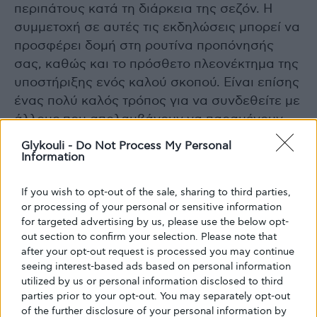
περιπάτους κατά τη διάρκεια της σεζόν. Η
συμμετοχή σε αυτές τις εκδηλώσεις μπορεί να
προσφέρει δομή στη ρουτίνα προπόνησής
σας, καθώς και το πρόσθετο πλεονέκτημα της
υποστήριξης ενός καλού σκοπού. Είναι επίσης
ένας πολύ καλός τρόπος για να συνδεθείτε με
άλλους που απολαμβάνουν να παραμένουν
ενεργοί.
Glykouli -
Do Not Process My Personal
Information
If you wish to opt-out of the sale, sharing to third parties,
9. Επικεντρωθείτε
or processing of your personal or sensitive information
for targeted advertising by us, please use the below opt-
στην ισορροπία και τη
out section to confirm your selection. Please note that
after your opt-out request is processed you may continue
seeing interest-based ads based on personal information
συνειδητή διατροφή
utilized by us or personal information disclosed to third
parties prior to your opt-out. You may separately opt-out
of the further disclosure of your personal information by