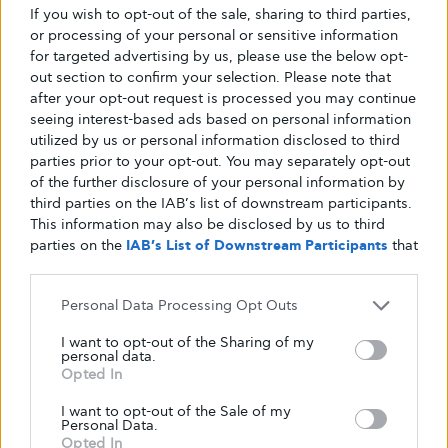
If you wish to opt-out of the sale, sharing to third parties,
or processing of your personal or sensitive information
8. Ψάρια
for targeted advertising by us, please use the below opt-
out section to confirm your selection. Please note that
after your opt-out request is processed you may continue
seeing interest-based ads based on personal information
Η πρωτεΐνη βοηθά στην επιβράδυνση της
utilized by us or personal information disclosed to third
πέψης και αμβλύνει την απορρόφηση
parties prior to your opt-out. You may separately opt-out
υδατανθράκων και ζάχαρης,
of the further disclosure of your personal information by
third parties on the IAB’s list of downstream participants.
σταθεροποιώντας τα επίπεδα σακχάρου στο
This information may also be disclosed by us to third
αίμα. Οι άπαχες επιλογές όπως τα
ψάρια
είναι
parties on the
IAB’s List of Downstream Participants
that
εξαιρετικές για να τις συμπεριλάβετε σε ένα
may further disclose it to other third parties.
ισορροπημένο μοτίβο γευμάτων.
Personal Data Processing Opt Outs
I want to opt-out of the Sharing of my
Συγκεκριμένα, τα απλά κατεψυγμένα ψάρια
personal data.
όπως ο σολομός και ο μπακαλιάρος είναι
Opted In
γεμάτα θρεπτικά συστατικά. Αποτελούν
I want to opt-out of the Sale of my
επίσης πηγή ωμέγα-3. Όχι μόνο αυτό, πολλά
Personal Data.
Opted In