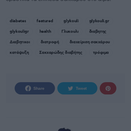
diabetes
featured
glykouli
glykouli.gr
glykouligr
health
Γλυκουλι
διαβητης
Διαβητικοι
διατροφή
διαχείριση σακχάρου
κατάψυξη
Σακχαρώδης διαβήτης
τρόφιμα
Share
Tweet