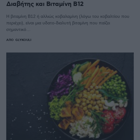
Διαβήτης και Βιταμίνη Β12
Η βιταμίνη Β12 ή αλλιώς κοβαλαμίνη (λόγω του κοβαλτίου που
περιέχει), είναι μια υδατο-διαλυτή βιταμίνη που παίζει
σημαντικό…
ΑΠΌ
GLYKOULI