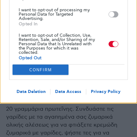
κατεψυγμένα φιλέτα είναι προ-μερίδες και
ξεπαγώνουν γρήγορα, εξοικονομώντας έτσι
I want to opt-out of processing my
Personal Data for Targeted
την προετοιμασία των γευμάτων.
Advertising.
Opted In
I want to opt-out of Collection, Use,
Retention, Sale, and/or Sharing of my
9. Γαρίδες
Personal Data that Is Unrelated with
the Purposes for which it was
collected.
Opted Out
Αν σας αρέσουν τα θαλασσινά, πάρτε μια-δυο
CONFIRM
σακούλες κατεψυγμένες γαρίδες στην
επόμενη βόλτα για ψώνια. Οι γαρίδες
Data Deletion
Data Access
Privacy Policy
ξεπαγώνουν γρήγορα και είναι γεμάτες με
πρωτεΐνη. 90 γρ. μαγειρεμένες γαρίδες έχουν
20 γραμμάρια πρωτεΐνης. Συνδυάστε τις
γαρίδες με τα αγαπημένα σας ζυμαρικά
ολικής αλέσεως για να φτιάξετε κρεμώδη
ζυμαρικά με γαρίδες, ψήστε τες για να