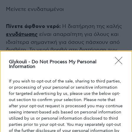
Μείνετε ενυδατωμένοι
Πίνετε άφθονο νερό:
Η διατήρηση της καλής
ενυδάτωσης
είναι απαραίτητη για όλους και
ιδιαίτερα σημαντική για όσους πάσχουν από
διαβήτη. Το νερό βοηθά στη διατήρηση των
επιπέδων σακχάρου στο αίμα και προάγει την
Glykouli -
Do Not Process My Personal
υγεία των νεφρών.
Information
If you wish to opt-out of the sale, sharing to third parties,
Τακτικός έλεγχος υγείας
or processing of your personal or sensitive information
for targeted advertising by us, please use the below opt-
Προληπτική Φροντίδα: Προγραμματίστε
out section to confirm your selection. Please note that
after your opt-out request is processed you may continue
τακτικές εξετάσεις και προβολές για να
seeing interest-based ads based on personal information
παρακολουθείτε τη συνολική υγεία σας. Αυτό
utilized by us or personal information disclosed to third
περιλαμβάνει
οφθαλμικές εξετάσεις
,
parties prior to your opt-out. You may separately opt-out
οδοντιατρικές εξετάσεις και εξετάσεις ποδιών
of the further disclosure of your personal information by