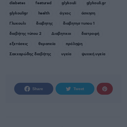
diabetes
featured
glykouli
glykouli.gr
glykouligr
health
άγχος
άσκηση
Γλυκουλι
διαβητης
διαβητησ τυπου 1
διαβήτης τύπου 2
Διαβητικοι
διατροφή
εξετάσεις
θεραπεία
πρόληψη
Σακχαρώδης διαβήτης
υγεία
ψυχική υγεία
Share
Tweet