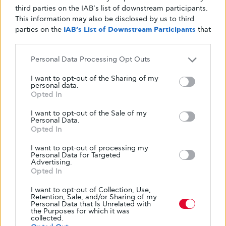
third parties on the IAB’s list of downstream participants.
για την έγκαιρη ανίχνευση πιθανών
This information may also be disclosed by us to third
επιπλοκών.
parties on the
IAB’s List of Downstream Participants
that
may further disclose it to other third parties.
Εκπαιδεύστε τον εαυτό σας
Personal Data Processing Opt Outs
I want to opt-out of the Sharing of my
Μείνετε ενημερωμένοι: Μείνετε ενημερωμένοι
personal data.
με τις πιο πρόσφατες στρατηγικές έρευνας και
Opted In
διαχείρισης του διαβήτη. Η γνώση
I want to opt-out of the Sale of my
Personal Data.
ενδυναμώνει, επιτρέποντάς σας να λαμβάνετε
Opted In
τεκμηριωμένες αποφάσεις για την υγεία σας.
I want to opt-out of processing my
Personal Data for Targeted
Advertising.
Μια ολιστική προσέγγιση για τη ζωή με τον
Opted In
βιαβήτη
I want to opt-out of Collection, Use,
Retention, Sale, and/or Sharing of my
Personal Data that Is Unrelated with
Το να ζεις με διαβήτη δεν σημαίνει ότι θέτεις
the Purposes for which it was
collected.
σε κίνδυνο την υγεία ή την ποιότητα ζωής. Με