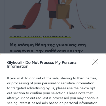
ΖΩΉ ΜΕ ΤΟ ΔΙΑΒΉΤΗ
ΚΑΘΗΜΕΡΙΝΌΤΗΤΑ
Μη ισότιμη θέση της γυναίκας στη
οικογένεια, την ασθένεια και την
αναπηρία – Η δυσβάσταχτη
καθημερινότητα.
Glykouli -
Do Not Process My Personal
Information
Η Γυναίκα εν έτει 2018 εξακολουθεί να μην μοιράζεται
ισότιμα με τα υπόλοιπα μέλη της οικογένειας την οικιακή…
If you wish to opt-out of the sale, sharing to third parties,
or processing of your personal or sensitive information
ΑΠΌ
GLYKOULI
6 ΙΑΝΟΥΑΡΊΟΥ, 2019
for targeted advertising by us, please use the below opt-
out section to confirm your selection. Please note that
after your opt-out request is processed you may continue
seeing interest-based ads based on personal information