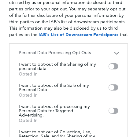
utilized by us or personal information disclosed to third
parties prior to your opt-out. You may separately opt-out
of the further disclosure of your personal information by
third parties on the IAB’s list of downstream participants.
This information may also be disclosed by us to third
parties on the
IAB’s List of Downstream Participants
that
may further disclose it to other third parties.
Personal Data Processing Opt Outs
I want to opt-out of the Sharing of my
personal data.
Opted In
ΔΙΑΒΉΤΗΣ
ΔΙΑΒΉΤΗΣ ΤΎΠΟΥ 1
ΔΙΑΒΉΤΗΣ ΤΎΠΟΥ 2
I want to opt-out of the Sale of my
ΠΡΟΔΙΆΘΕΣΗ/ΠΡΟΔΙΑΒΉΤΗΣ
ΣΤΑΤΙΣΤΙΚΆ
Personal Data.
Παγκόσμια Ημέρα Διαβήτη – πάνω από
Opted In
τους μισούς διαβητικούς (230
I want to opt-out of processing my
εκατομμύρια) ανά τον κόσμο δεν
Personal Data for Targeted
Advertising.
έχουν πρόσβαση σε προγράμματα
Opted In
επιμόρφωσης.
I want to opt-out of Collection, Use,
Retention, Sale, and/or Sharing of my