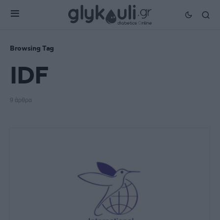
Browsing Tag
IDF
9 άρθρα