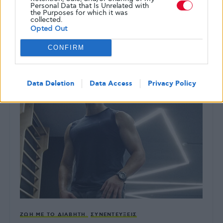
Σήμερα 14 Νοεμβρίου είναι η Παγκόσμια Ημέρα Διαβήτη.
Personal Data that Is Unrelated with
Η ημερομηνία αυτή έχει καθιερωθεί καθότι είναι η
the Purposes for which it was
collected.
ημερομηνία γέννησης του…
Opted Out
ΑΠΌ
GLYKOULI
14 ΝΟΕΜΒΡΊΟΥ, 2018
CONFIRM
Data Deletion
Data Access
Privacy Policy
ΖΩΉ ΜΕ ΤΟ ΔΙΑΒΉΤΗ
ΣΥΝΕΝΤΕΎΞΕΙΣ