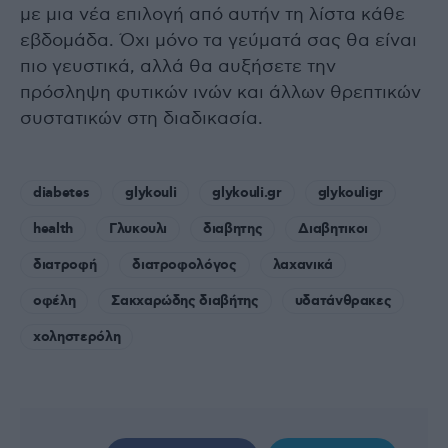
με μια νέα επιλογή από αυτήν τη λίστα κάθε
εβδομάδα. Όχι μόνο τα γεύματά σας θα είναι
πιο γευστικά, αλλά θα αυξήσετε την
πρόσληψη φυτικών ινών και άλλων θρεπτικών
συστατικών στη διαδικασία.
diabetes
glykouli
glykouli.gr
glykouligr
health
Γλυκουλι
διαβητης
Διαβητικοι
διατροφή
διατροφολόγος
λαχανικά
οφέλη
Σακχαρώδης διαβήτης
υδατάνθρακες
χοληστερόλη