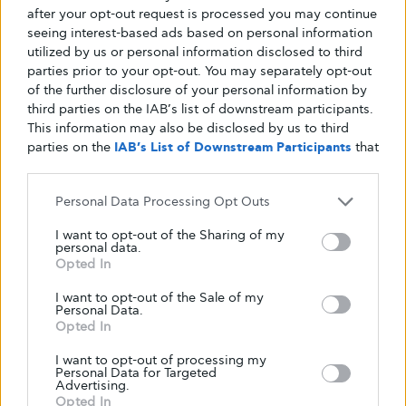
after your opt-out request is processed you may continue
11
seeing interest-based ads based on personal information
utilized by us or personal information disclosed to third
Λάχανο
parties prior to your opt-out. You may separately opt-out
of the further disclosure of your personal information by
third parties on the IAB’s list of downstream participants.
Ορισμένα θρεπτικά συστατικά που βρίσκονται
This information may also be disclosed by us to third
στο λάχανο και άλλα σταυρανθή λαχανικά
parties on the
IAB’s List of Downstream Participants
that
may further disclose it to other third parties.
μπορεί να βοηθήσουν στην πρόληψη
ορισμένων καρκίνων. Σε αυτό το σημείο, μια
Personal Data Processing Opt Outs
επιστημονική μελέτη βρήκε χαμηλότερο
I want to opt-out of the Sharing of my
ποσοστό
καρκίνου του μαστού
μεταξύ των
personal data.
ατόμων στις ΗΠΑ από την Πολωνία που
Opted In
έτρωγαν τακτικά λάχανο και ξινολάχανο όταν
I want to opt-out of the Sale of my
Personal Data.
μεγάλωναν σε σύγκριση με Αμερικανούς που
Opted In
δεν έτρωγαν αυτά τα τρόφιμα τακτικά όταν
ήταν νεότερα.
I want to opt-out of processing my
Personal Data for Targeted
Advertising.
Opted In