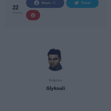
Share
Tweet
22
22
Shares
Κείμενο
Glykouli