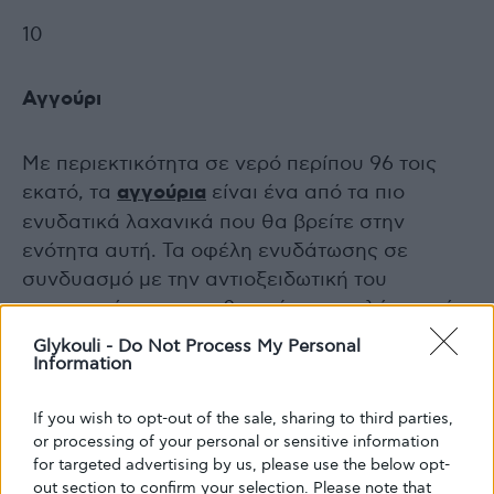
10
Αγγούρι
Με περιεκτικότητα σε νερό περίπου 96 τοις
εκατό, τα
αγγούρια
είναι ένα από τα πιο
ενυδατικά λαχανικά που θα βρείτε στην
ενότητα αυτή. Τα οφέλη ενυδάτωσης σε
συνδυασμό με την αντιοξειδωτική του
περιεκτικότητα τα καθιστούν μια καλή τροφή
ομορφιάς που κάνουν καλό για το δέρμα σας.
Glykouli -
Do Not Process My Personal
Ψάξτε για σφιχτά αγγούρια με σκούρο
Information
πράσινο χρώμα που είναι βαριά σε μέγεθος.
If you wish to opt-out of the sale, sharing to third parties,
Αυτό δείχνει ότι το λαχανικό είναι πιο ώριμο
or processing of your personal or sensitive information
και πιο πλούσιο σε θρεπτικά συστατικά.
for targeted advertising by us, please use the below opt-
out section to confirm your selection. Please note that